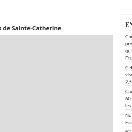
E
s de Sainte-Catherine
Chr
pro
qu'
Fr
Cet
vis
2,5
Cac
60 
les
Nou
Fra