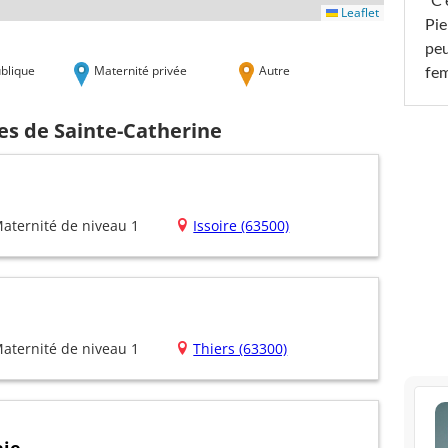
"C'
Leaflet
Pie
peu
blique
Maternité privée
Autre
fe
es de Sainte-Catherine
aternité de niveau 1
Issoire (63500)
aternité de niveau 1
Thiers (63300)