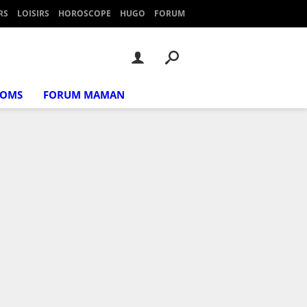
RS
LOISIRS
HOROSCOPE
HUGO
FORUM
NOMS
FORUM MAMAN