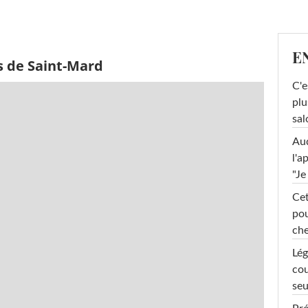
E
s de Saint-Mard
C'e
plu
sal
Au
l'a
"Je
Cet
pou
che
Lég
cou
seu