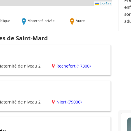
Pré
Leaflet
enf
sor
blique
Maternité privée
Autre
adu
hes de Saint-Mard
aternité de niveau 2
Rochefort (17300)
aternité de niveau 2
Niort (79000)