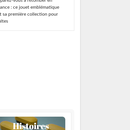
parez-vous à retomber en
ance : ce jouet emblématique
t sa première collection pour
ltes