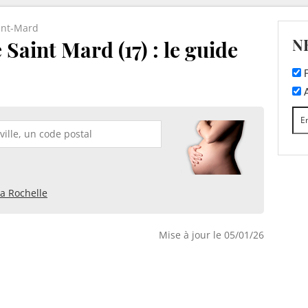
int-Mard
N
Saint Mard (17) : le guide
F
A
a Rochelle
Mise à jour le 05/01/26