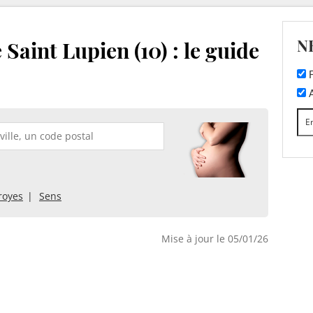
N
Saint Lupien (10) : le guide
F
A
royes
Sens
Mise à jour le 05/01/26