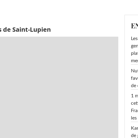
E
s de Saint-Lupien
Les
gen
pla
men
Nut
fav
de 
1 m
cet
Fra
les
Ka
de 