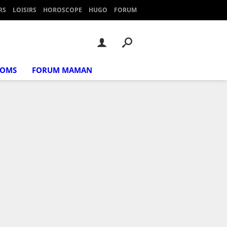
RS
LOISIRS
HOROSCOPE
HUGO
FORUM
NOMS
FORUM MAMAN