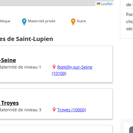
Leaflet
de 
For
blique
Maternité privée
Autre
cho
séc
es de Saint-Lupien
-Seine
aternité de niveau 1
Romilly-sur-Seine
(10100)
 Troyes
aternité de niveau 3
Troyes (10000)