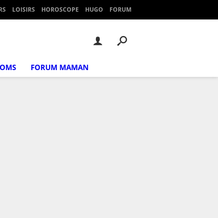
RS
LOISIRS
HOROSCOPE
HUGO
FORUM
NOMS
FORUM MAMAN