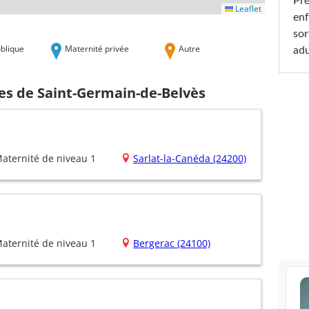
Pré
Leaflet
enf
sor
blique
Maternité privée
Autre
adu
hes de Saint-Germain-de-Belvès
aternité de niveau 1
Sarlat-la-Canéda (24200)
aternité de niveau 1
Bergerac (24100)