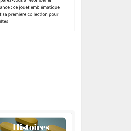
parez-vous à retomber en
ance : ce jouet emblématique
t sa première collection pour
ltes