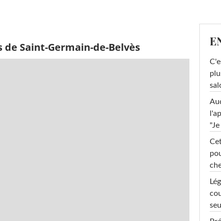
E
s de Saint-Germain-de-Belvès
C'e
plu
sal
Au
l'a
"Je
Cet
pou
che
Lég
cou
seu