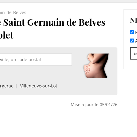
in-de-Belvès
N
e Saint Germain de Belves
plet
F
A
rgerac
Villeneuve-sur-Lot
Mise à jour le 05/01/26