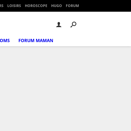
RS
LOISIRS
HOROSCOPE
HUGO
FORUM
NOMS
FORUM MAMAN