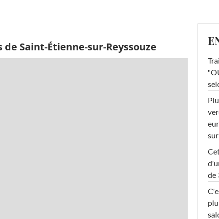
E
s de Saint-Étienne-sur-Reyssouze
Tra
"OU
sel
Plu
ver
eur
sur
Cet
d'u
de 
C'e
plu
sal