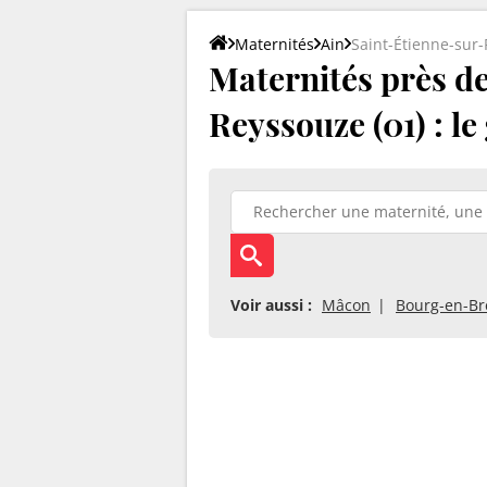
Maternités
Ain
Saint-Étienne-sur
Maternités près de
Reyssouze (01) : l
Voir aussi :
Mâcon
Bourg-en-Br