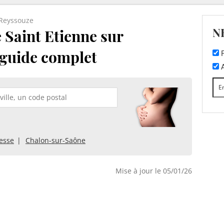
-Reyssouze
N
 Saint Etienne sur
e guide complet
F
A
esse
Chalon-sur-Saône
Mise à jour le 05/01/26