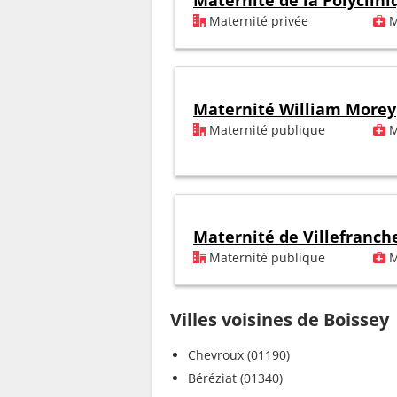
Maternité de la Polyclini
Maternité privée
M
Maternité William Morey
Maternité publique
M
Maternité de Villefranch
Maternité publique
M
Villes voisines de Boissey
Chevroux (01190)
Béréziat (01340)