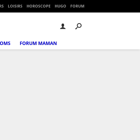
RS
LOISIRS
HOROSCOPE
HUGO
FORUM
NOMS
FORUM MAMAN