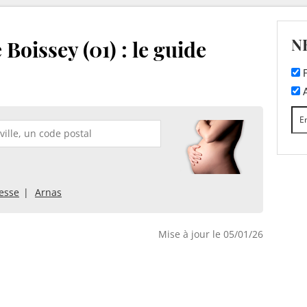
N
Boissey (01) : le guide
F
A
esse
Arnas
Mise à jour le 05/01/26