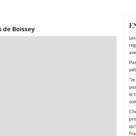
E
s de Boissey
Les
règ
ave
Pas
pât
"Je
pos
le 
soi
Chr
pro
qu'
Fr