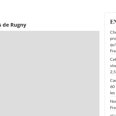
E
s de Rugny
Chr
pro
qu'
Fr
Cet
vis
2,5
Cac
60 
les
Nou
Fra