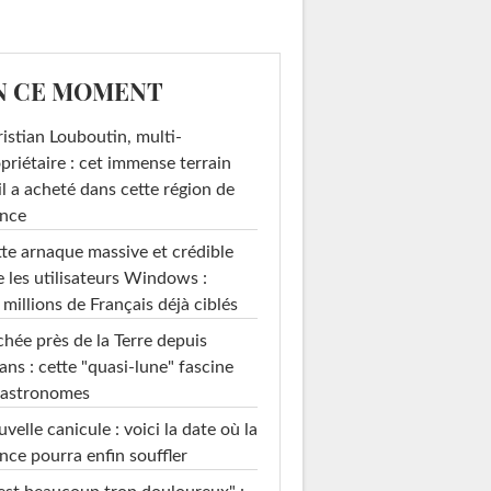
N CE MOMENT
istian Louboutin, multi-
priétaire : cet immense terrain
il a acheté dans cette région de
ance
te arnaque massive et crédible
e les utilisateurs Windows :
 millions de Français déjà ciblés
hée près de la Terre depuis
ans : cette "quasi-lune" fascine
 astronomes
velle canicule : voici la date où la
nce pourra enfin souffler