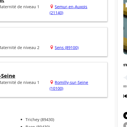
at
aternité de niveau 1
Semur-en-Auxois
(21140)
aternité de niveau 2
Sens (89100)
-Seine
aternité de niveau 1
Romilly-sur-Seine
(10100)
Trichey (89430)
Baon (89430)