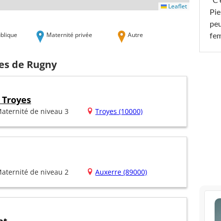
"C'
Leaflet
Pie
peu
blique
Maternité privée
Autre
fe
hes de Rugny
 Troyes
aternité de niveau 3
Troyes (10000)
aternité de niveau 2
Auxerre (89000)