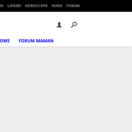
RS
LOISIRS
HOROSCOPE
HUGO
FORUM
NOMS
FORUM MAMAN