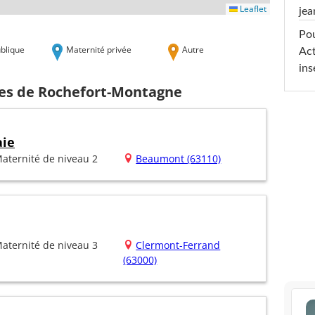
Leaflet
jea
Pou
blique
Maternité privée
Autre
Act
ins
hes de Rochefort-Montagne
aie
aternité de niveau 2
Beaumont (63110)
aternité de niveau 3
Clermont-Ferrand
(63000)