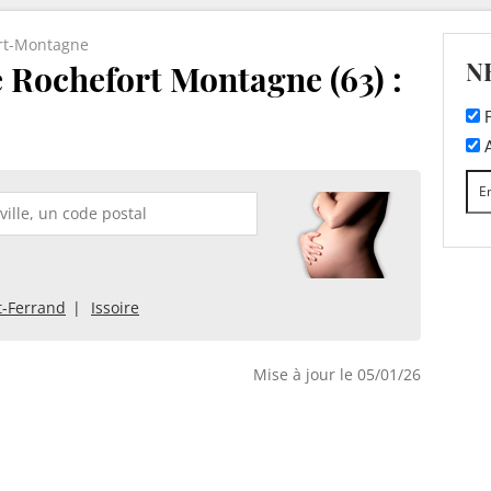
rt-Montagne
N
 Rochefort Montagne (63) :
F
A
-Ferrand
Issoire
Mise à jour le 05/01/26