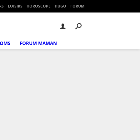
RS
LOISIRS
HOROSCOPE
HUGO
FORUM
NOMS
FORUM MAMAN