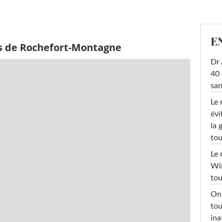
E
s de Rochefort-Montagne
Dr 
40 
san
Le 
évi
la 
tou
Le 
Win
tou
On 
tou
ina