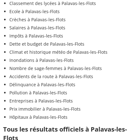
Classement des lycées à Palavas-les-Flots
Ecole à Palavas-les-Flots
Crèches à Palavas-les-Flots
Salaires à Palavas-les-Flots
Impôts à Palavas-les-Flots
Dette et budget de Palavas-les-Flots
Climat et historique météo de Palavas-les-Flots
Inondations à Palavas-les-Flots
Nombre de sage-femmes à Palavas-les-Flots
Accidents de la route à Palavas-les-Flots
Délinquance à Palavas-les-Flots
Pollution à Palavas-les-Flots
Entreprises à Palavas-les-Flots
Prix immobilier à Palavas-les-Flots
Hôpitaux à Palavas-les-Flots
Tous les résultats officiels à Palavas-les-
Flots