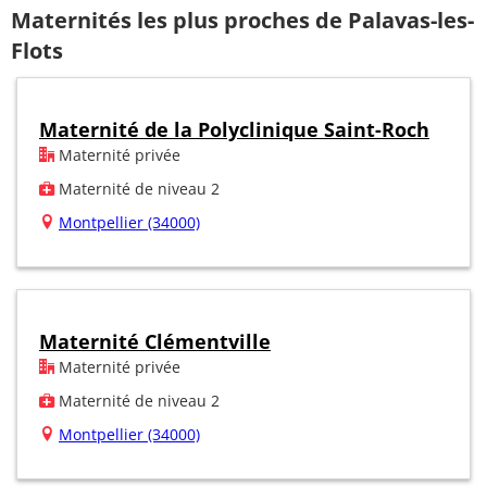
Maternités les plus proches de Palavas-les-
Flots
Maternité de la Polyclinique Saint-Roch
Maternité privée
Maternité de niveau 2
Montpellier (34000)
Maternité Clémentville
Maternité privée
Maternité de niveau 2
Montpellier (34000)