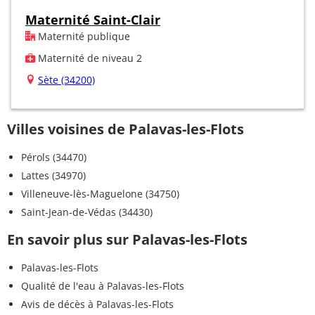
Maternité Saint-Clair
Maternité publique
Maternité de niveau 2
Sète (34200)
Villes voisines de Palavas-les-Flots
Pérols (34470)
Lattes (34970)
Villeneuve-lès-Maguelone (34750)
Saint-Jean-de-Védas (34430)
En savoir plus sur Palavas-les-Flots
Palavas-les-Flots
Qualité de l'eau à Palavas-les-Flots
Avis de décès à Palavas-les-Flots