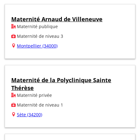
Maternité Arnaud de Villeneuve
Maternité publique
Maternité de niveau 3
Montpellier (34000)
Maternité de la Polyclinique Sainte
Thérèse
Maternité privée
Maternité de niveau 1
Sète (34200)