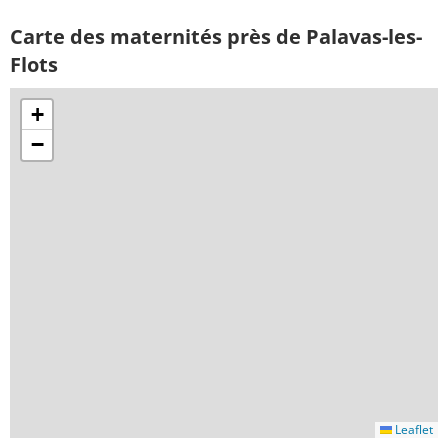
Carte des maternités près de Palavas-les-
Flots
+
−
Leaflet