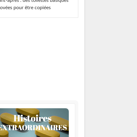
nt-après : des toilettes basiques
ovées pour être copiées