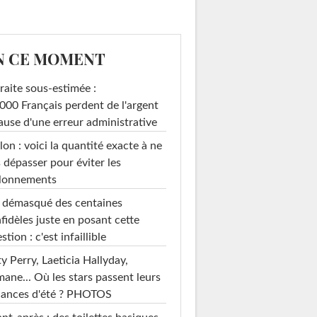
N CE MOMENT
raite sous-estimée :
000 Français perdent de l'argent
ause d'une erreur administrative
on : voici la quantité exacte à ne
 dépasser pour éviter les
llonnements
i démasqué des centaines
nfidèles juste en posant cette
stion : c'est infaillible
y Perry, Laeticia Hallyday,
mane... Où les stars passent leurs
cances d'été ? PHOTOS