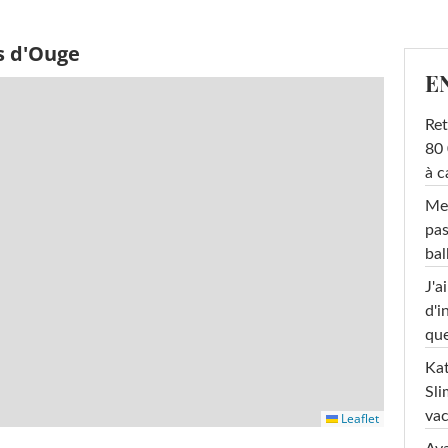
s d'Ouge
E
Ret
80 
à c
Mel
pas
ba
J'a
d'i
que
Kat
Sli
va
Leaflet