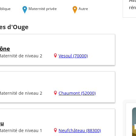
Ava
rén
blique
Maternité privée
Autre
hes d'Ouge
aône
aternité de niveau 2
Vesoul (70000)
aternité de niveau 2
Chaumont (52000)
au
aternité de niveau 1
Neufchâteau (88300)