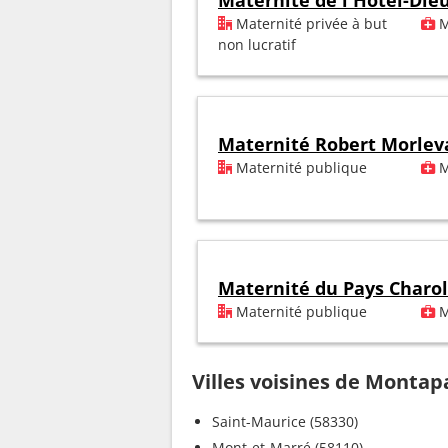
Maternité de l'Hôtel-Die
Maternité privée à but
M
non lucratif
Maternité Robert Morlev
Maternité publique
M
Maternité du Pays Charol
Maternité publique
M
Villes voisines de Montap
Saint-Maurice (58330)
Mont-et-Marré (58110)