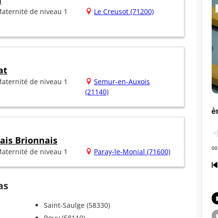
u
aternité de niveau 1
Le Creusot (71200)
at
aternité de niveau 1
Semur-en-Auxois
(21140)
ais Brionnais
aternité de niveau 1
Paray-le-Monial (71600)
as
Saint-Saulge (58330)
Rouy (58110)