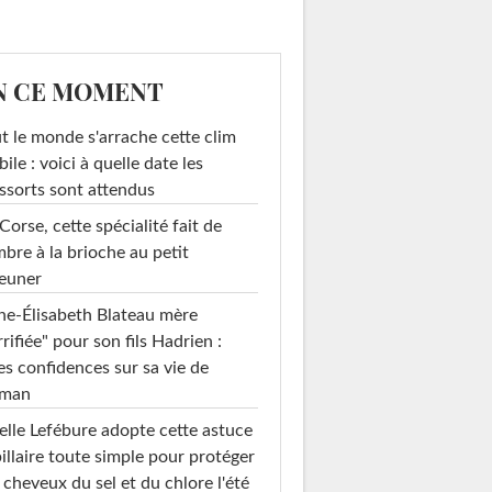
N CE MOMENT
t le monde s'arrache cette clim
ile : voici à quelle date les
ssorts sont attendus
Corse, cette spécialité fait de
mbre à la brioche au petit
euner
e-Élisabeth Blateau mère
rrifiée" pour son fils Hadrien :
es confidences sur sa vie de
man
elle Lefébure adopte cette astuce
illaire toute simple pour protéger
 cheveux du sel et du chlore l'été