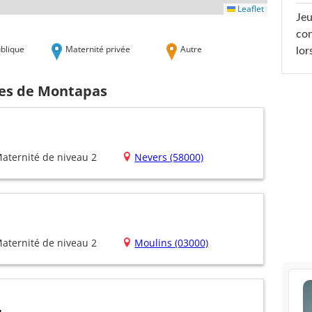
Leaflet
Jeu
con
blique
Maternité privée
Autre
lor
hes de Montapas
aternité de niveau 2
Nevers (58000)
aternité de niveau 2
Moulins (03000)