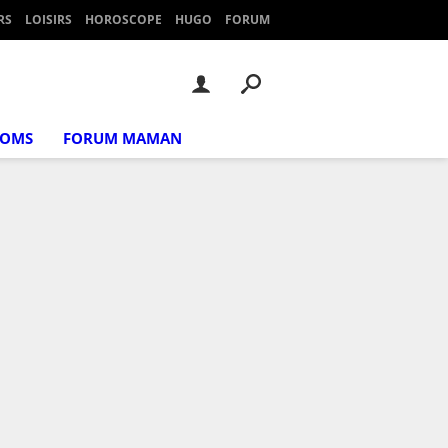
RS
LOISIRS
HOROSCOPE
HUGO
FORUM
NOMS
FORUM MAMAN