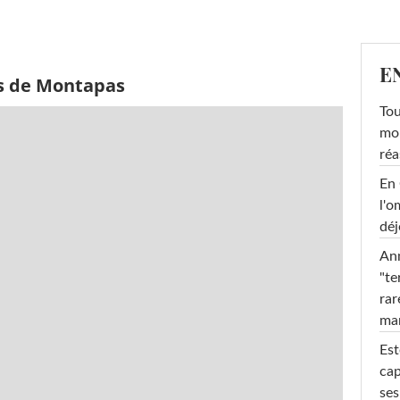
E
ès de Montapas
Tou
mob
réa
En 
l'o
déj
Ann
"te
rar
ma
Est
cap
ses