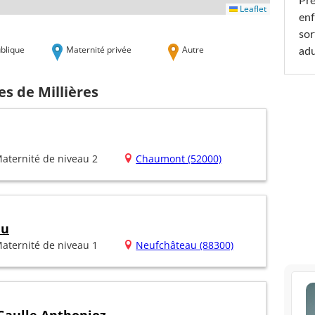
Pré
Leaflet
enf
sor
blique
Maternité privée
Autre
adu
es de Millières
aternité de niveau 2
Chaumont (52000)
au
aternité de niveau 1
Neufchâteau (88300)