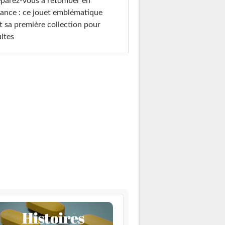
parez-vous à retomber en
ance : ce jouet emblématique
t sa première collection pour
ltes