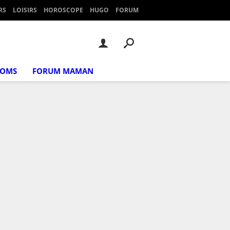
RS
LOISIRS
HOROSCOPE
HUGO
FORUM
NOMS
FORUM MAMAN