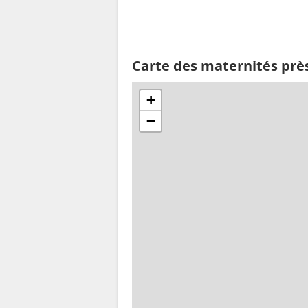
Carte des maternités près
+
−