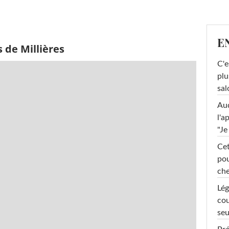
E
 de Millières
C'e
plu
sal
Au
l'a
"Je
Cet
pou
che
Lég
cou
seu