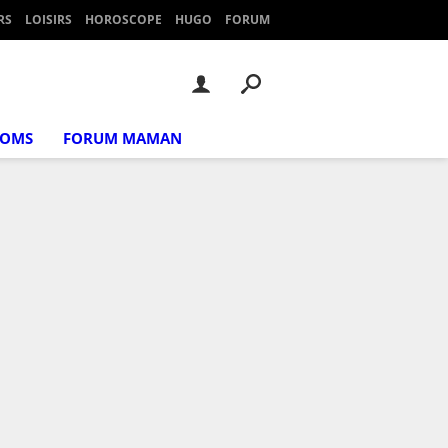
RS
LOISIRS
HOROSCOPE
HUGO
FORUM
NOMS
FORUM MAMAN