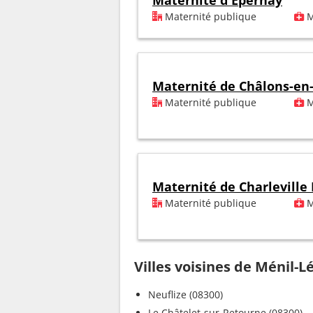
Maternité d'Epernay
Maternité publique
M
Maternité de Châlons-e
Maternité publique
M
Maternité de Charleville
Maternité publique
M
Villes voisines de Ménil-L
Neuflize (08300)
Le Châtelet-sur-Retourne (08300)