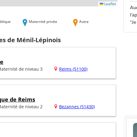
Leaflet
Au
l'a
blique
Maternité privée
Autre
"Je
es de Ménil-Lépinois
he
aternité de niveau 3
Reims (51100)
ique de Reims
aternité de niveau 2
Bezannes (51430)