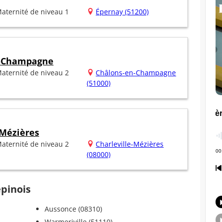
aternité de niveau 1
Épernay (51200)
n-Champagne
aternité de niveau 2
Châlons-en-Champagne
(51000)
 Mézières
aternité de niveau 2
Charleville-Mézières
(08000)
épinois
Aussonce (08310)
Warmeriville (51110)