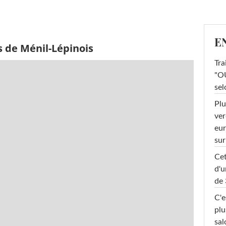
E
s de Ménil-Lépinois
Tra
"OU
sel
Plu
ver
eur
sur
Cet
d'u
de 
C'e
plu
sal