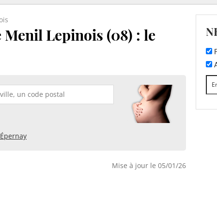
ois
N
Menil Lepinois (08) : le
F
A
Épernay
Mise à jour le 05/01/26