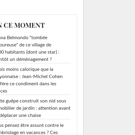
N CE MOMENT
ana Belmondo "tombée
ureuse" de ce village de
0 habitants (dont une star) :
entôt un déménagement ?
ois moins calorique que la
yonnaise : Jean-Michel Cohen
fère ce condiment dans les
uces
te guêpe construit son nid sous
mobilier de jardin : attention avant
déplacer une chaise
s pensez être assuré contre le
briolage en vacances ? Ces