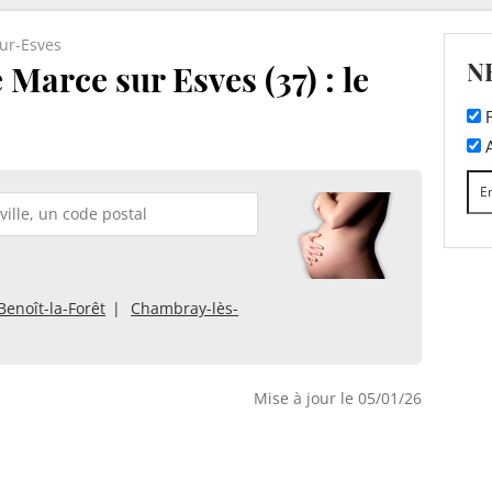
ur-Esves
N
Marce sur Esves (37) : le
F
A
Benoît-la-Forêt
Chambray-lès-
Mise à jour le 05/01/26