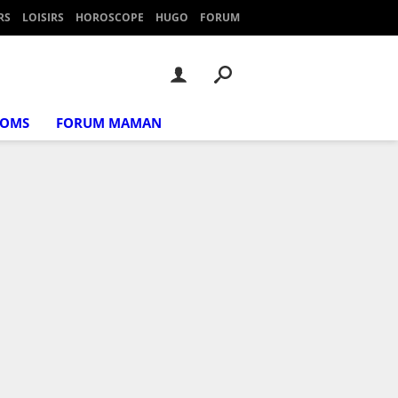
RS
LOISIRS
HOROSCOPE
HUGO
FORUM
NOMS
FORUM MAMAN