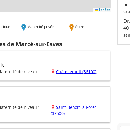
pet
Leaflet
cru
Dr 
blique
Maternité privée
Autre
40 
san
es de Marcé-sur-Esves
lt
aternité de niveau 1
Châtellerault (86100)
aternité de niveau 1
Saint-Benoît-la-Forêt
(37500)