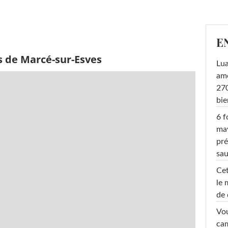
E
s de Marcé-sur-Esves
Lu
amo
270
bi
6 f
ma
pré
sa
Cet
le 
de 
Vou
cam