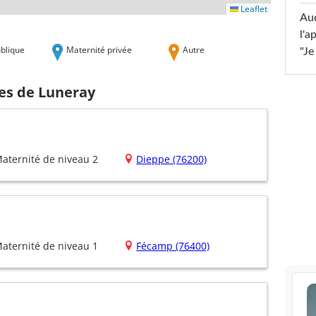
Leaflet
Au
l'a
blique
Maternité privée
Autre
"Je
hes de Luneray
aternité de niveau 2
Dieppe (76200)
aternité de niveau 1
Fécamp (76400)