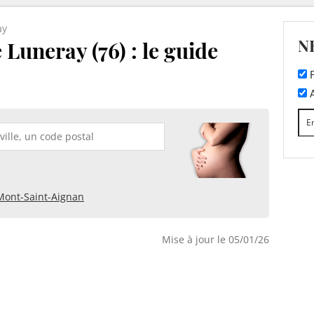
ay
N
 Luneray (76) : le guide
F
A
Mont-Saint-Aignan
Mise à jour le 05/01/26