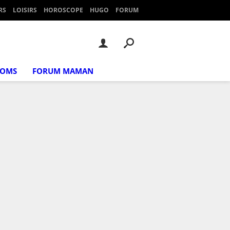
RS
LOISIRS
HOROSCOPE
HUGO
FORUM
NOMS
FORUM MAMAN