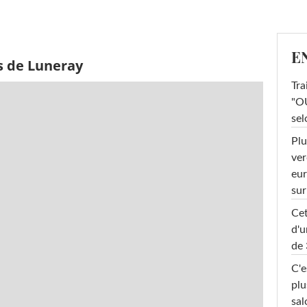
E
s de Luneray
Tra
"OU
sel
Plu
ver
eur
sur
Cet
d'u
de 
C'e
plu
sal