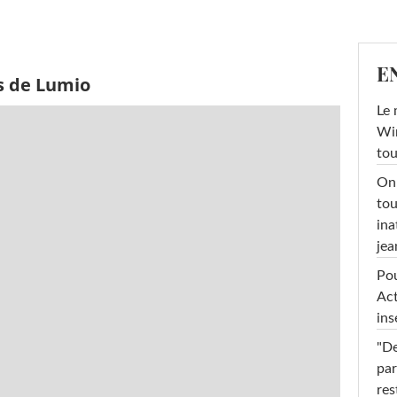
E
s de Lumio
Le 
Win
tou
On 
tou
ina
jea
Pou
Act
ins
"De
par
res