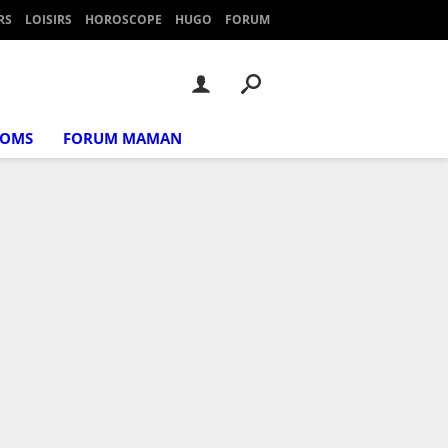
RS
LOISIRS
HOROSCOPE
HUGO
FORUM
NOMS
FORUM MAMAN