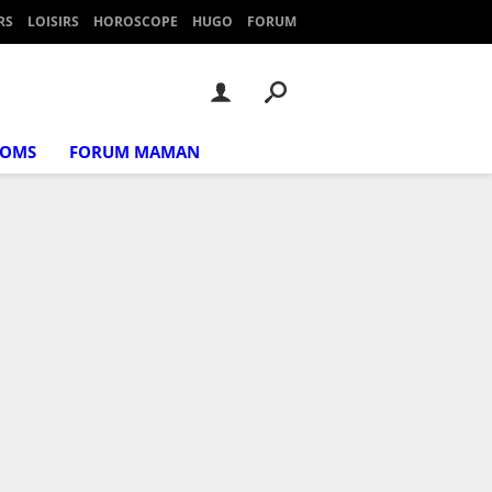
RS
LOISIRS
HOROSCOPE
HUGO
FORUM
NOMS
FORUM MAMAN