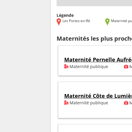
Légende
Les Portes-en-Ré
Maternité pu
Maternités les plus proch
Maternité Pernelle Aufré
Maternité publique
M
Maternité Côte de Lumiè
Maternité publique
M