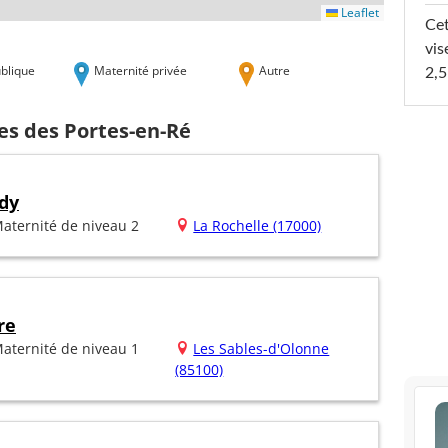
Leaflet
Cet
vis
blique
Maternité privée
Autre
2,5
es des Portes-en-Ré
dy
aternité de niveau 2
La Rochelle (17000)
re
aternité de niveau 1
Les Sables-d'Olonne
(85100)