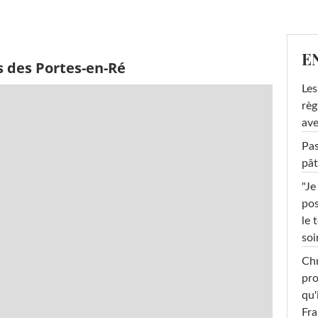
E
s des Portes-en-Ré
Les
règ
ave
Pas
pât
"Je
pos
le 
soi
Chr
pro
qu'
Fr