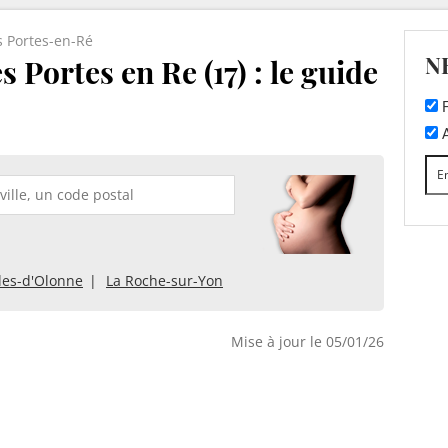
s Portes-en-Ré
N
 Portes en Re (17) : le guide
F
A
les-d'Olonne
La Roche-sur-Yon
Mise à jour le 05/01/26