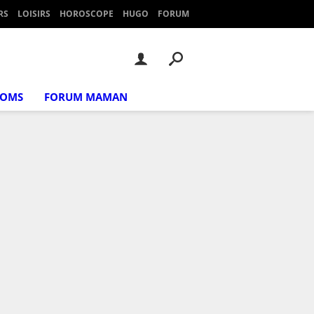
RS
LOISIRS
HOROSCOPE
HUGO
FORUM
NOMS
FORUM MAMAN