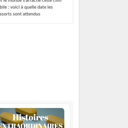
t le monde s'arrache cette clim
ile : voici à quelle date les
ssorts sont attendus