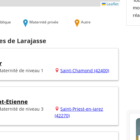
Tou
Leaflet
mob
réa
blique
Maternité privée
Autre
es de Larajasse
r
aternité de niveau 1
Saint-Chamond (42400)
nt-Etienne
aternité de niveau 3
Saint-Priest-en-Jarez
(42270)