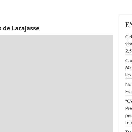
E
s de Larajasse
Cet
vis
2,5
Cac
60 
les
Nou
Fra
"C'
Pie
peu
fe