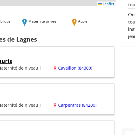
Leaflet
tou
On 
blique
Maternité privée
Autre
tou
ina
jea
hes de Lagnes
auris
aternité de niveau 1
Cavaillon (84300)
aternité de niveau 1
Carpentras (84200)