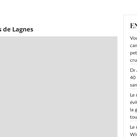
E
s de Lagnes
Vou
cam
pet
cru
Dr 
40 
san
Le 
évi
la 
tou
Le 
Win