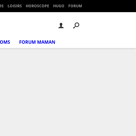
RS
LOISIRS
HOROSCOPE
HUGO
FORUM
NOMS
FORUM MAMAN