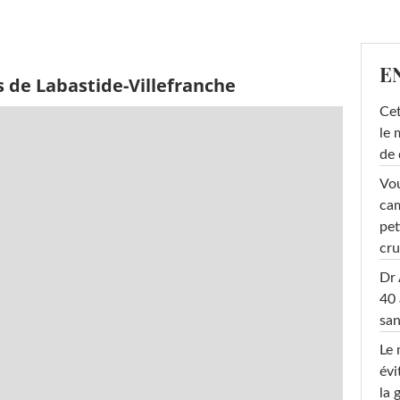
E
 de Labastide-Villefranche
Cet
le 
de 
Vou
cam
pet
cru
Dr 
40 
san
Le 
évi
la 