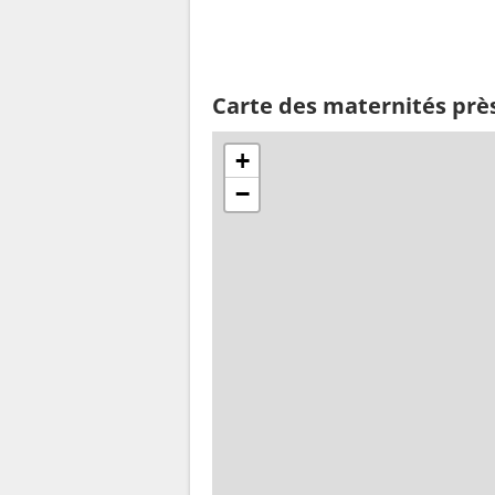
Carte des maternités près
+
−