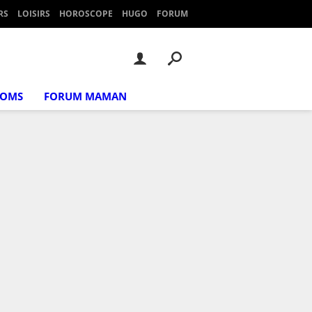
RS
LOISIRS
HOROSCOPE
HUGO
FORUM
NOMS
FORUM MAMAN