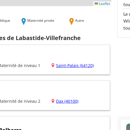
Leaflet
tou
Le 
blique
Maternité privée
Autre
Win
tou
es de Labastide-Villefranche
aternité de niveau 1
Saint-Palais (64120)
aternité de niveau 2
Dax (40100)