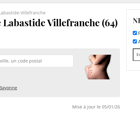
Labastide-Villefranche
N
 Labastide Villefranche (64)
F
A
Bayonne
Mise à jour le 05/01/26