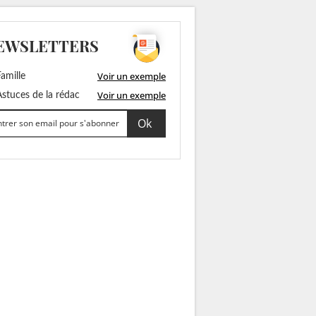
EWSLETTERS
Voir un exemple
amille
Voir un exemple
stuces de la rédac