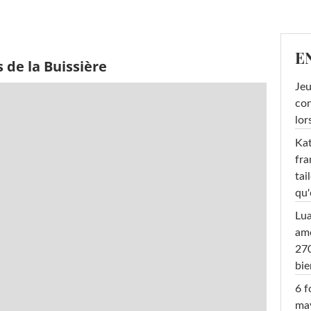
E
 de la Buissière
Jeu
con
lor
Kat
fra
tai
qu'
Lu
amo
270
bi
6 f
ma