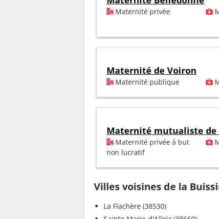
Maternité Belledonne
Maternité privée
M
Maternité de Voiron
Maternité publique
M
Maternité mutualiste de
Maternité privée à but
M
non lucratif
Villes voisines de la Buiss
La Flachère (38530)
Sainte-Marie-d'Alloix (38660)