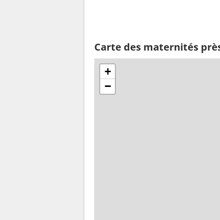
Carte des maternités près
+
−