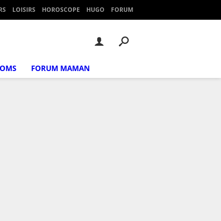
RS
LOISIRS
HOROSCOPE
HUGO
FORUM
NOMS
FORUM MAMAN