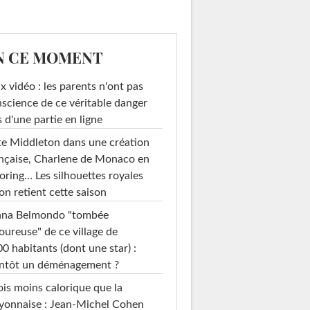
N CE MOMENT
x vidéo : les parents n'ont pas
science de ce véritable danger
s d'une partie en ligne
e Middleton dans une création
nçaise, Charlene de Monaco en
loring… Les silhouettes royales
on retient cette saison
ana Belmondo "tombée
ureuse" de ce village de
0 habitants (dont une star) :
entôt un déménagement ?
ois moins calorique que la
yonnaise : Jean-Michel Cohen