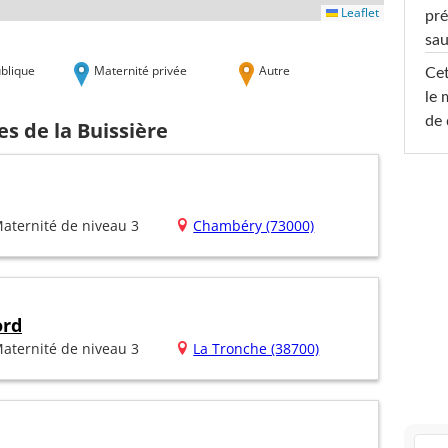
Leaflet
pré
sa
blique
Maternité privée
Autre
Cet
le 
de 
es de la Buissière
aternité de niveau 3
Chambéry (73000)
ord
aternité de niveau 3
La Tronche (38700)