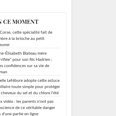
N CE MOMENT
Corse, cette spécialité fait de
mbre à la brioche au petit
euner
e-Élisabeth Blateau mère
rrifiée" pour son fils Hadrien :
es confidences sur sa vie de
man
elle Lefébure adopte cette astuce
illaire toute simple pour protéger
 cheveux du sel et du chlore l'été
x vidéo : les parents n'ont pas
science de ce véritable danger
s d'une partie en ligne