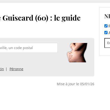
N
 Guiscard (60) : le guide
F
A
tin
Péronne
Mise à jour le 05/01/26