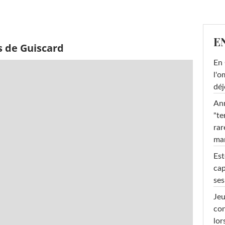
E
s de Guiscard
En 
l'o
déj
Ann
"te
rar
ma
Est
cap
ses
Jeu
con
lor