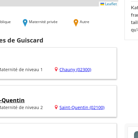
Leaflet
Kat
fra
blique
Maternité privée
Autre
tai
qu'
es de Guiscard
aternité de niveau 1
Chauny (02300)
t-Quentin
aternité de niveau 2
Saint-Quentin (02100)