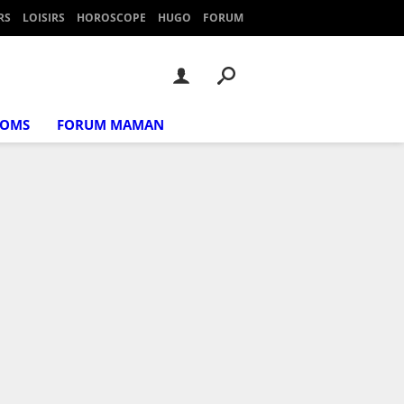
RS
LOISIRS
HOROSCOPE
HUGO
FORUM
NOMS
FORUM MAMAN