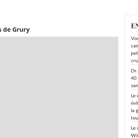
E
s de Grury
Vou
cam
pet
cru
Dr 
40 
san
Le 
évi
la 
tou
Le 
Win