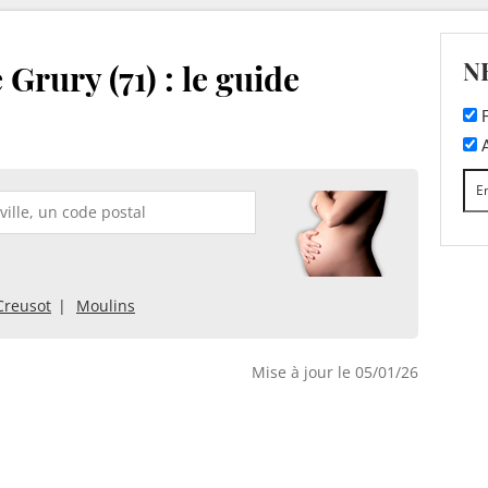
N
Grury (71) : le guide
F
A
Creusot
Moulins
Mise à jour le 05/01/26