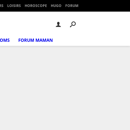
RS
LOISIRS
HOROSCOPE
HUGO
FORUM
NOMS
FORUM MAMAN