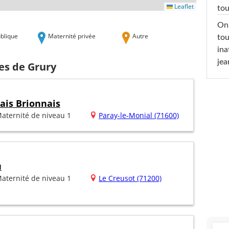
Leaflet
tou
On 
blique
Maternité privée
Autre
tou
ina
jea
es de Grury
ais Brionnais
aternité de niveau 1
Paray-le-Monial (71600)
u
aternité de niveau 1
Le Creusot (71200)