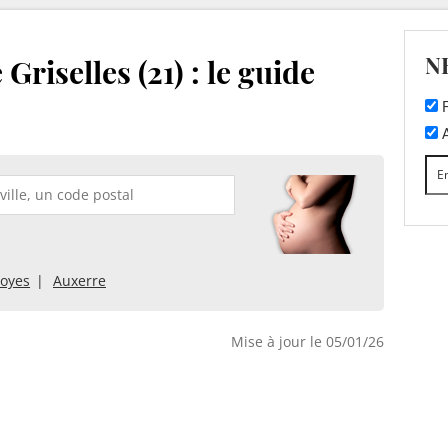
N
Griselles (21) : le guide
F
A
royes
Auxerre
Mise à jour le 05/01/26