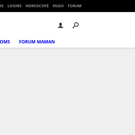
RS
LOISIRS
HOROSCOPE
HUGO
FORUM
NOMS
FORUM MAMAN