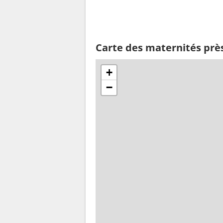
Carte des maternités près
+
−