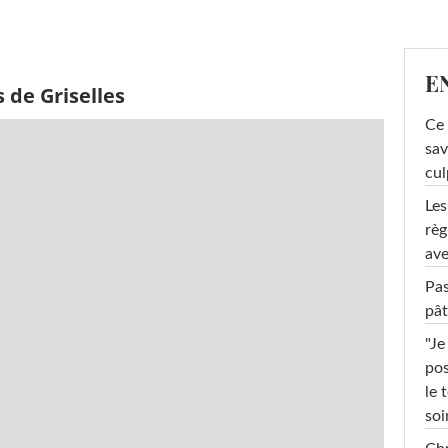
E
 de Griselles
Ce 
sav
cul
Les
règ
ave
Pas
pât
"Je
pos
le 
soi