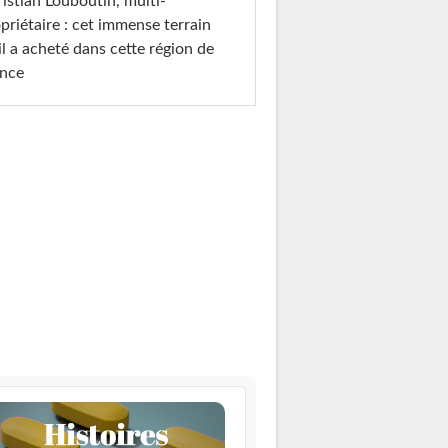
istian Louboutin, multi-
priétaire : cet immense terrain
il a acheté dans cette région de
ance