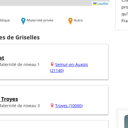
Chr
Leaflet
pro
qu'
blique
Maternité privée
Autre
Fr
es de Griselles
at
aternité de niveau 1
Semur-en-Auxois
(21140)
 Troyes
aternité de niveau 3
Troyes (10000)