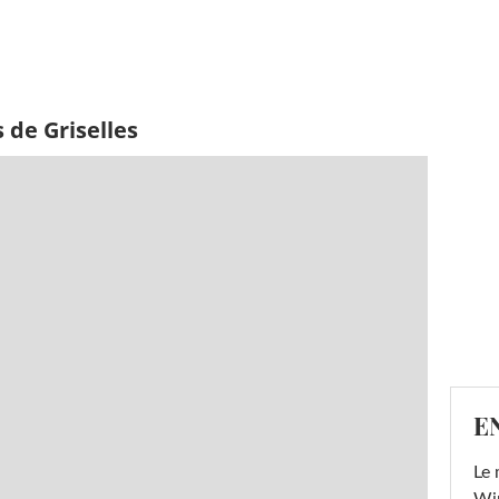
 de Griselles
E
Le 