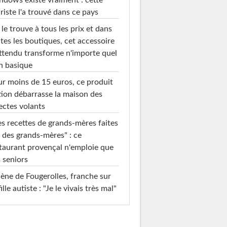
dows existe vraiment : cette
riste l'a trouvé dans ce pays
le trouve à tous les prix et dans
tes les boutiques, cet accessoire
ttendu transforme n'importe quel
n basique
r moins de 15 euros, ce produit
ion débarrasse la maison des
ectes volants
s recettes de grands-mères faites
 des grands-mères" : ce
taurant provençal n'emploie que
 seniors
ène de Fougerolles, franche sur
fille autiste : "Je le vivais très mal"