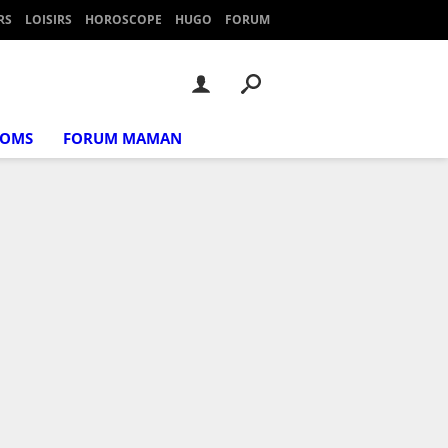
RS
LOISIRS
HOROSCOPE
HUGO
FORUM
NOMS
FORUM MAMAN