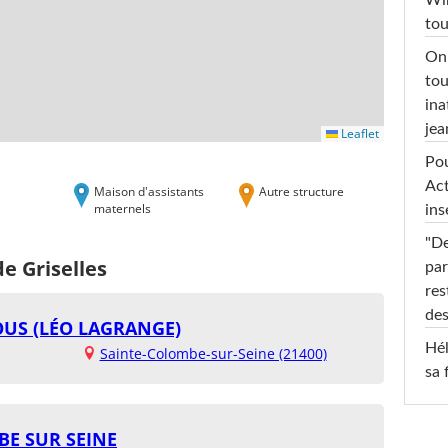
Win
tou
On 
tou
ina
jea
Leaflet
Pou
Act
Maison d'assistants
Autre structure
maternels
ins
"De
e Griselles
par
res
des
OUS (LÉO LAGRANGE)
Hél
Sainte-Colombe-sur-Seine (21400)
sa 
BE SUR SEINE