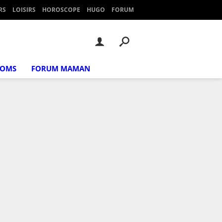
RS
LOISIRS
HOROSCOPE
HUGO
FORUM
NOMS
FORUM MAMAN