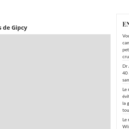
E
s de Gipcy
Vou
cam
pet
cru
Dr 
40 
san
Le 
évi
la 
tou
Le 
Win