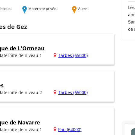
Les
blique
Maternité privée
Autre
apr
Sar
es de Gez
ce 
ique de L'Ormeau
aternité de niveau 1
Tarbes (65000)
es
aternité de niveau 2
Tarbes (65000)
ique de Navarre
aternité de niveau 1
Pau (64000)