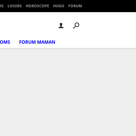
RS
LOISIRS
HOROSCOPE
HUGO
FORUM
NOMS
FORUM MAMAN