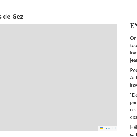
s de Gez
E
On 
tou
ina
jea
Pou
Act
ins
"De
par
res
des
Hél
Leaflet
sa 