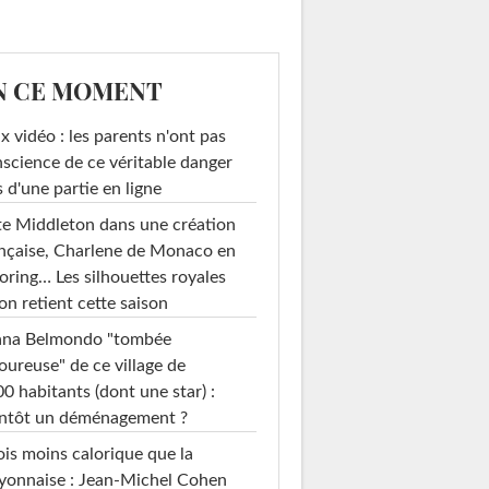
N CE MOMENT
x vidéo : les parents n'ont pas
science de ce véritable danger
s d'une partie en ligne
e Middleton dans une création
nçaise, Charlene de Monaco en
loring… Les silhouettes royales
on retient cette saison
ana Belmondo "tombée
ureuse" de ce village de
0 habitants (dont une star) :
entôt un déménagement ?
ois moins calorique que la
yonnaise : Jean-Michel Cohen