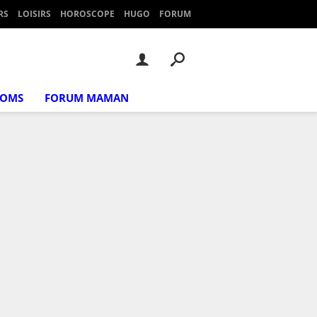
RS
LOISIRS
HOROSCOPE
HUGO
FORUM
NOMS
FORUM MAMAN