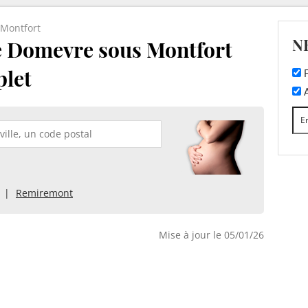
Montfort
N
e Domevre sous Montfort
plet
F
A
Remiremont
Mise à jour le 05/01/26