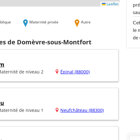
Leaflet
pré
sa
blique
Maternité privée
Autre
Cet
le 
de 
hes de Domèvre-sous-Montfort
im
aternité de niveau 2
Épinal (88000)
au
aternité de niveau 1
Neufchâteau (88300)