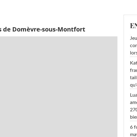
E
ès de Domèvre-sous-Montfort
Jeu
con
lor
Kat
fra
tai
qu'
Lu
amo
270
bi
6 f
ma