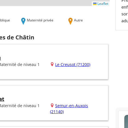
Pré
Leaflet
enf
sor
blique
Maternité privée
Autre
adu
es de Châtin
u
aternité de niveau 1
Le Creusot (71200)
at
aternité de niveau 1
Semur-en-Auxois
(21140)