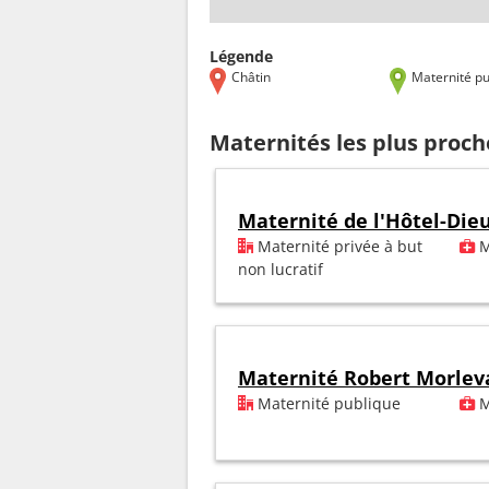
Légende
Châtin
Maternité pu
Maternités les plus proch
Maternité de l'Hôtel-Die
Maternité privée à but
M
non lucratif
Maternité Robert Morlev
Maternité publique
M