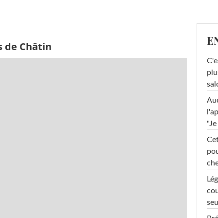
E
s de Châtin
C'e
plu
sal
Au
l'a
"Je
Cet
pou
che
Lég
cou
seu