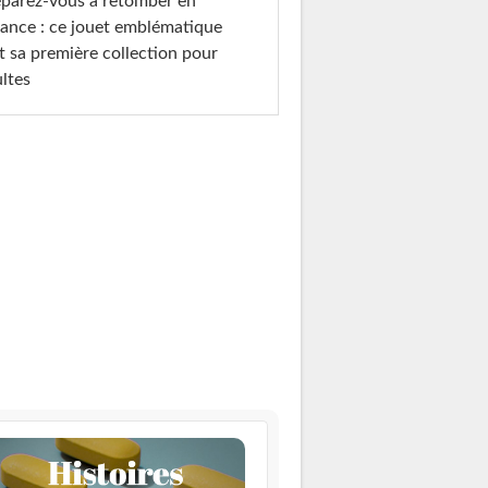
parez-vous à retomber en
ance : ce jouet emblématique
t sa première collection pour
ltes