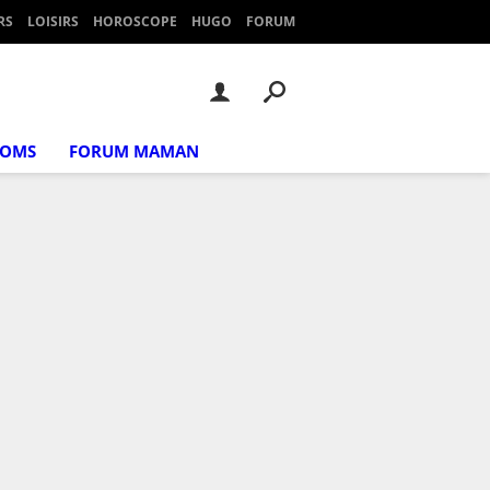
RS
LOISIRS
HOROSCOPE
HUGO
FORUM
NOMS
FORUM MAMAN