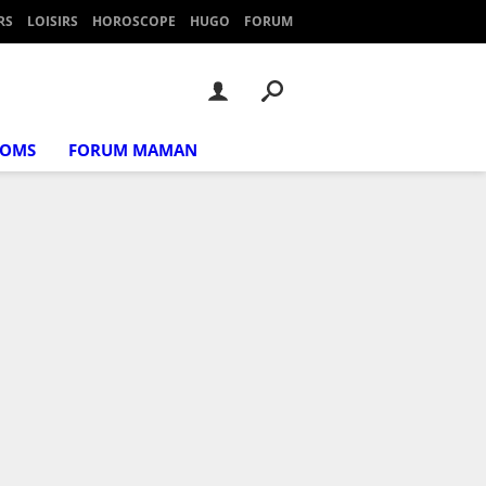
RS
LOISIRS
HOROSCOPE
HUGO
FORUM
NOMS
FORUM MAMAN