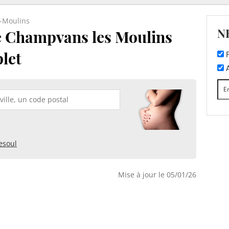
-Moulins
N
e Champvans les Moulins
plet
F
A
esoul
Mise à jour le 05/01/26