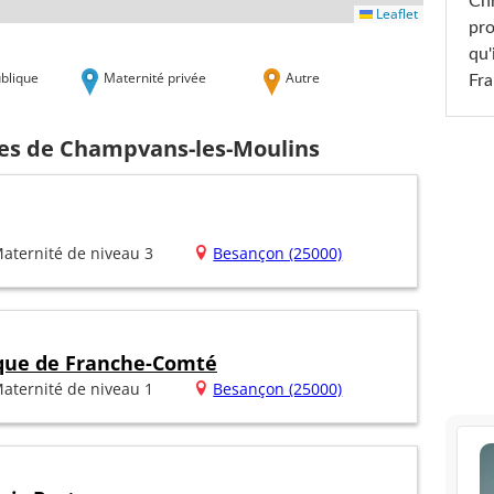
Chr
Leaflet
pro
qu'
blique
Maternité privée
Autre
Fr
hes de Champvans-les-Moulins
aternité de niveau 3
Besançon (25000)
ique de Franche-Comté
aternité de niveau 1
Besançon (25000)