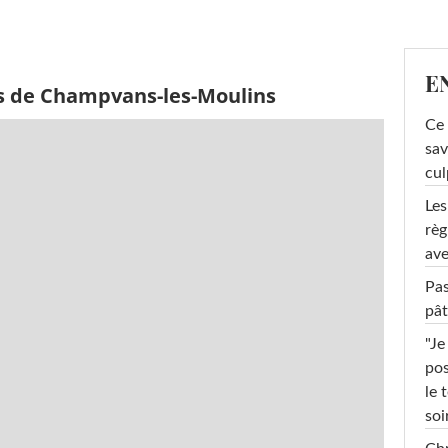
E
s de Champvans-les-Moulins
Ce 
sav
cul
Les
règ
ave
Pas
pât
"Je
pos
le 
soi