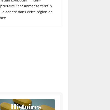
istian Louboutin, multi-
priétaire : cet immense terrain
il a acheté dans cette région de
ance