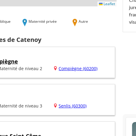
Cha
Leaflet
jur
fra
blique
Maternité privée
Autre
vis
hes de Catenoy
piègne
aternité de niveau 2
Compiègne (60200)
aternité de niveau 3
Senlis (60300)