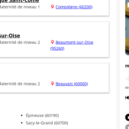
ique Saint-Côme
aternité de niveau 1
Compiègne (60200)
ur-Oise
aternité de niveau 2
Beaumont-sur-Oise
(95260)
aternité de niveau 2
Beauvais (60000)
Épineuse (60190)
Sacy-le-Grand (60700)