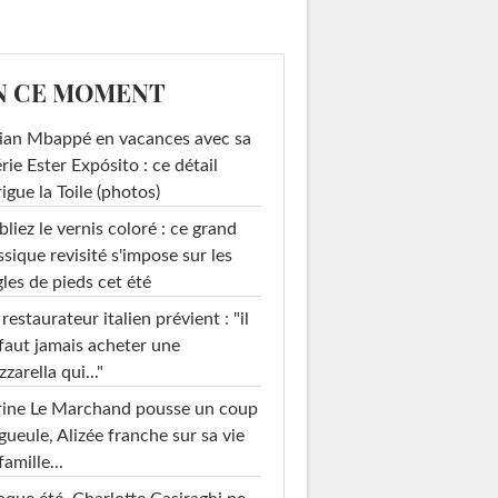
N CE MOMENT
ian Mbappé en vacances avec sa
rie Ester Expósito : ce détail
rigue la Toile (photos)
liez le vernis coloré : ce grand
ssique revisité s'impose sur les
les de pieds cet été
restaurateur italien prévient : "il
faut jamais acheter une
zarella qui..."
rine Le Marchand pousse un coup
gueule, Alizée franche sur sa vie
famille...