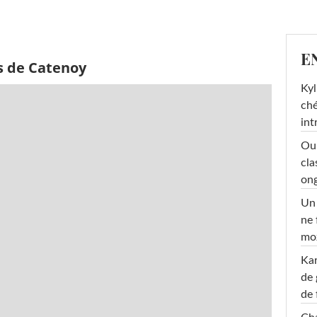
E
s de Catenoy
Kyl
ché
int
Oub
cla
ong
Un 
ne 
moz
Ka
de 
de 