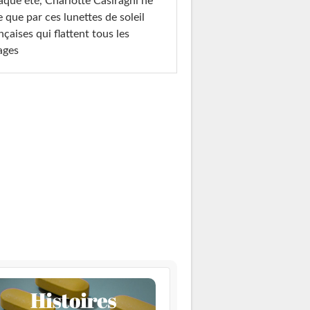
que été, Charlotte Casiraghi ne
e que par ces lunettes de soleil
nçaises qui flattent tous les
ages