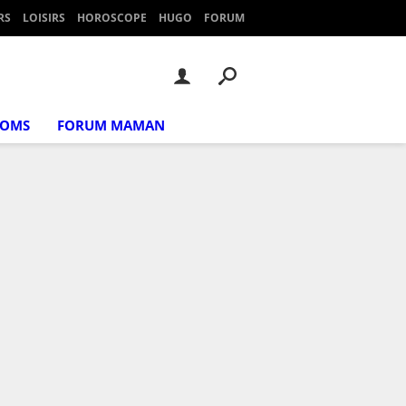
RS
LOISIRS
HOROSCOPE
HUGO
FORUM
NOMS
FORUM MAMAN