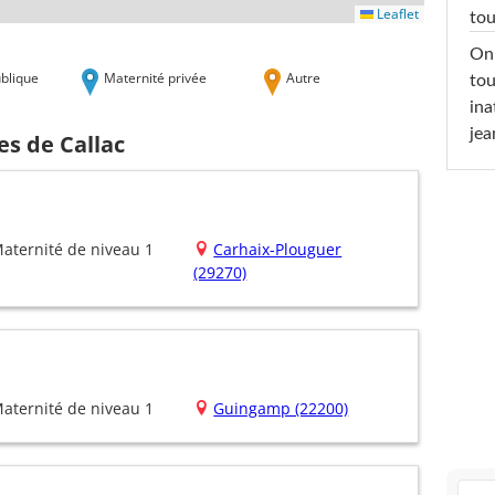
Leaflet
tou
On 
blique
Maternité privée
Autre
tou
ina
jea
es de Callac
aternité de niveau 1
Carhaix-Plouguer
(29270)
aternité de niveau 1
Guingamp (22200)