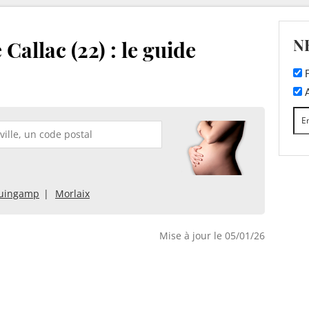
N
Callac (22) : le guide
F
A
uingamp
Morlaix
Mise à jour le 05/01/26