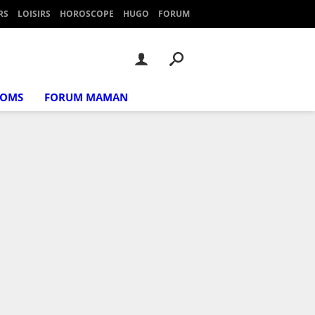
RS
LOISIRS
HOROSCOPE
HUGO
FORUM
NOMS
FORUM MAMAN