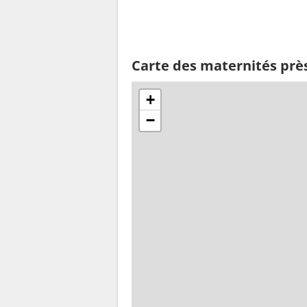
Carte des maternités près
+
−