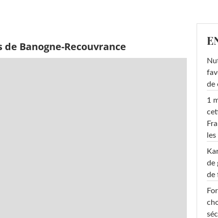
E
ès de Banogne-Recouvrance
Nut
fav
de 
1 m
cet
Fra
les
Ka
de 
de 
For
cho
séc