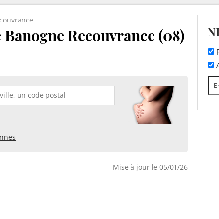
couvrance
N
e Banogne Recouvrance (08)
F
A
nnes
Mise à jour le 05/01/26