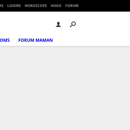
RS
LOISIRS
HOROSCOPE
HUGO
FORUM
NOMS
FORUM MAMAN