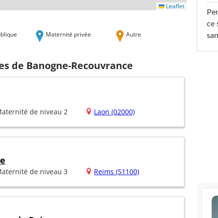
Leaflet
Per
ce 
blique
Maternité privée
Autre
san
hes de Banogne-Recouvrance
aternité de niveau 2
Laon (02000)
he
aternité de niveau 3
Reims (51100)