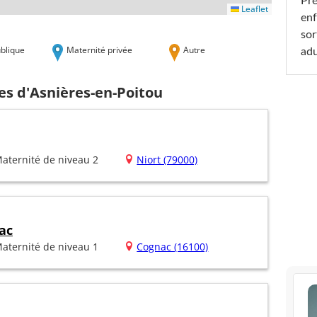
Pré
Leaflet
enf
sor
blique
Maternité privée
Autre
adu
es d'Asnières-en-Poitou
aternité de niveau 2
Niort (79000)
ac
aternité de niveau 1
Cognac (16100)