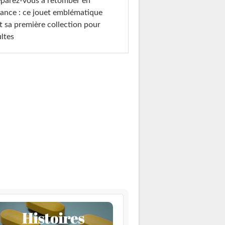
parez-vous à retomber en
ance : ce jouet emblématique
t sa première collection pour
ltes