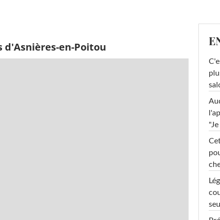
E
s d'Asnières-en-Poitou
C'e
plu
sal
Au
l'a
"Je
Cet
pou
che
Lég
cou
seu