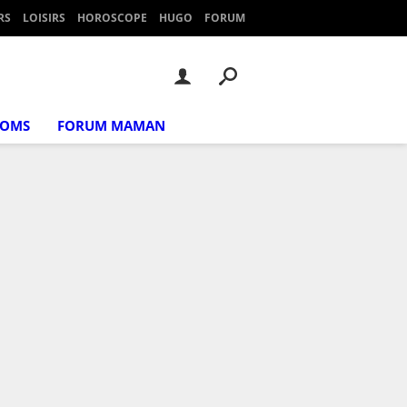
RS
LOISIRS
HOROSCOPE
HUGO
FORUM
NOMS
FORUM MAMAN