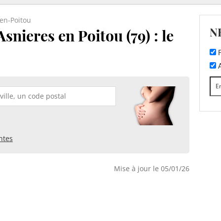
en-Poitou
N
snieres en Poitou (79) : le
F
A
ntes
Mise à jour le 05/01/26