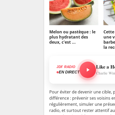
Melon ou pastèque : le
Cette
plus hydratant des
une v
deux, c'est ...
barbe
la re
Like a 
JDF RADIO
EN DIRECT
Charlie Wi
Pour éviter de devenir une cible, 
différence : prévenir ses voisins e
régulièrement, simuler une prés
radio, et surtout rester attentif a