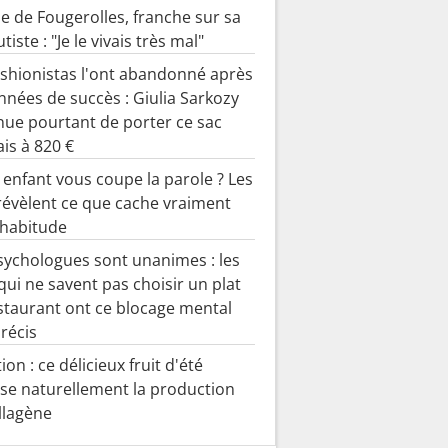
e de Fougerolles, franche sur sa
autiste : "Je le vivais très mal"
ashionistas l'ont abandonné après
nnées de succès : Giulia Sarkozy
nue pourtant de porter ce sac
ais à 820 €
 enfant vous coupe la parole ? Les
révèlent ce que cache vraiment
 habitude
sychologues sont unanimes : les
qui ne savent pas choisir un plat
staurant ont ce blocage mental
précis
ion : ce délicieux fruit d'été
ise naturellement la production
llagène