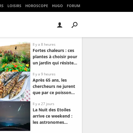
RS
LOISIRS
HOROSCOPE
HUGO
FORUM
Il y a 8 heures
Fortes chaleurs : ces
plantes à choisir pour
un jardin qui résiste à
la sécheresse
Il y a 9 heures
Après 65 ans, les
chercheurs ne jurent
que par ce poisson
pas cher pour gagner
Il y a 27 jours
2 ans de vie et
La Nuit des Etoiles
protéger la mémoire
arrive ce weekend :
les astronomes
annoncent la nuit la