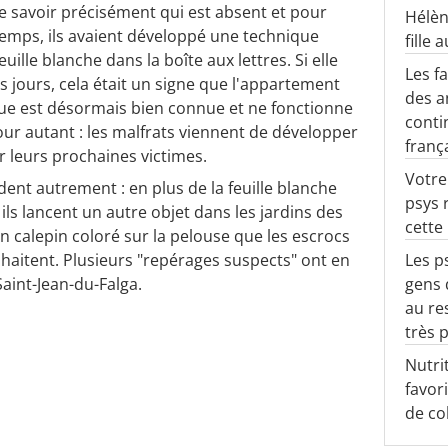
de savoir précisément qui est absent et pour
Hélèn
emps, ils avaient développé une technique
fille 
uille blanche dans la boîte aux lettres. Si elle
Les f
rs jours, cela était un signe que l'appartement
des a
que est désormais bien connue et ne fonctionne
conti
our autant : les malfrats viennent de développer
franç
r leurs prochaines victimes.
Votre
dent autrement : en plus de la feuille blanche
psys 
ils lancent un autre objet dans les jardins des
cette
un calepin coloré sur la pelouse que les escrocs
Les p
ouhaitent. Plusieurs "repérages suspects" ont en
gens 
Saint-Jean-du-Falga.
au re
très 
Nutrit
favor
de co