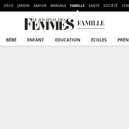
DÉCO
JARDIN
AMOUR
MARIAGE
FAMILLE
SANTÉ
SOCIÉTÉ
STA
FAMILLE
BÉBÉ
ENFANT
EDUCATION
ÉCOLES
PRÉ