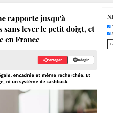
N
e rapporte jusqu'à
sans lever le petit doigt, et
F
A
e en France
Partager
Réagir
égale, encadrée et même recherchée. Et
ge, ni un système de cashback.