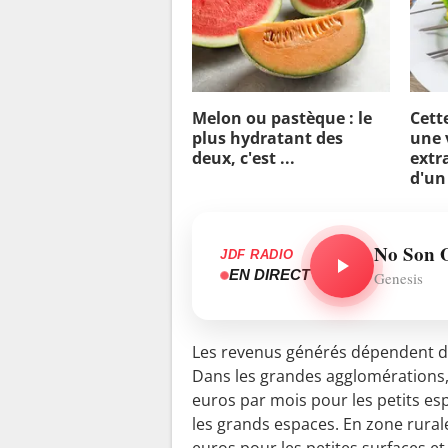
Melon ou pastèque : le
Cett
plus hydratant des
une 
deux, c'est ...
extra
d'un
No Son 
JDF RADIO
EN DIRECT
Genesis
Les revenus générés dépendent de la
Dans les grandes agglomérations,
euros par mois pour les petits es
les grands espaces. En zone rural
euros pour les petites surfaces et