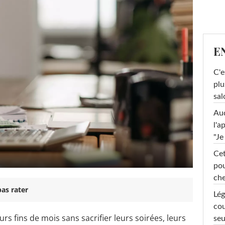
E
C'e
plu
sal
Au
l'a
"Je
Cet
pou
che
as rater
Lég
cou
s fins de mois sans sacrifier leurs soirées, leurs
seu