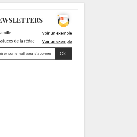
EWSLETTERS
Voir un exemple
amille
Voir un exemple
stuces de la rédac