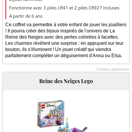
35
Fonctionne avec 3 piles LR41 et 2 piles CR927 incluses
A partir de 6 ans
30
Ce coffret va permettre à votre enfant de jouer les joailliers
! Il pourra créer des bijoux inspirés de l'univers de La
25
Reine des Neiges avec des perles colorées à facettes.
Les charmes révèlent une surprise : en appuyant sur leur
20
bouton, ils s'illuminent ! Un jouet créatif qui viendra
parfaitement compléter un déguisement d'Anna ou Elsa.
15
2025
2026
Contenu sponsorisé
Reine des Neiges Lego