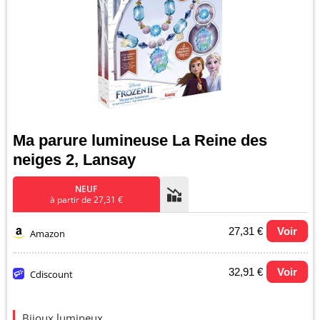
Ma parure lumineuse La Reine des
neiges 2, Lansay
NEUF
à partir de 27,31 €
27,31 €
Voir
Amazon
32,91 €
Voir
Cdiscount
Evolution du prix le plus bas (neuf):
Bijoux lumineux