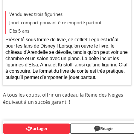
Evolution du prix le plus bas (neuf):
Vendu avec trois figurines
80
Jouet compact pouvant être emporté partout
Dès 5 ans
60
Présenté sous forme de livre, ce coffret Lego est idéal
pour les fans de Disney ! Lorsqu'on ouvre le livre, le
château d'Arendelle se dévoile, tandis qu'on peut voir une
40
chambre et un salon avec un piano. La boîte inclut les
figurines d'Elsa, Anna et Kristoff, ainsi qu'une figurine Olaf
à construire. Le format du livre de conte est très pratique,
20
2025
2026
puisqu'il permet d'emporter le jouet partout.
A tous les coups, offrir un cadeau la Reine des Neiges
équivaut à un succès garanti !
Partager
Réagir
AUTOUR DU MÊME SUJET