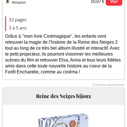
10,07 €
Voir
Amazon
Evolution du prix le plus bas (neuf):
32 pages
50
3 à 5 ans
Grâce à "mon livre Cinémagique", les enfants vont
40
retrouver la magie de l'histoire de la Reine des Neiges 2
tout au long de ce très bel album illustré et interactif. Avec
30
le petit projecteur, ils pourront visionner les meilleures
scènes du film et retrouver Elsa, Anna et tous leurs fidèles
20
amis dans cette toute nouvelle histoire au coeur de la
Forêt Enchantée, comme au cinéma !
10
2024
2025
2026
Contenu sponsorisé
Reine des Neiges bijoux