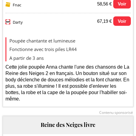
58,56 €
Voir
Fnac
67,19 €
Voir
Darty
Evolution du prix le plus bas (neuf):
Poupée chantante et lumineuse
60
Fonctionne avec trois piles LR44
A partir de 3 ans
50
Cette jolie poupée Anna chante l'une des chansons de La
Reine des Neiges 2 en français. Un bouton situé sur son
body déclenche de douces mélodies et la font chanter. En
40
plus, sa robe s'illumine ! Il est possible d'enlever les
bottes, la robe et la cape de la poupée pour l'habiller soi-
même.
30
2025
2026
Contenu sponsorisé
Reine des Neiges livre