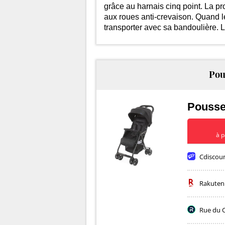
grâce au harnais cinq point. La p
300
aux roues anti-crevaison. Quand le 
2
transporter avec sa bandoulière. L'
Pou
Pousse
à p
Cdiscou
Rakuten
Rue du