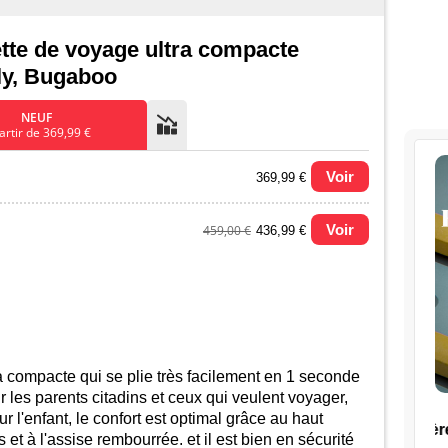
tte de voyage ultra compacte
ly, Bugaboo
NEUF
artir de 369,99 €
Voir
369,99 €
Voir
459,00 €
436,99 €
u prix le plus bas (neuf):
ra compacte qui se plie très facilement en 1 seconde
r les parents citadins et ceux qui veulent voyager,
r l'enfant, le confort est optimal grâce au haut
 et à l'assise rembourrée. et il est bien en sécurité