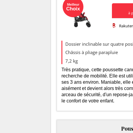
Meilleur
Choix
à 
Rakute
Evolution d
Dossier inclinable sur quatre pos
250
Châssis à pliage parapluie
7,2 kg
200
Très pratique, cette poussette cann
recherche de mobilité. Elle est uti
ses 3 ans environ. Maniable, elle 
150
aisément et devient alors très com
arceau de sécurité, d'un repose-j
le confort de votre enfant.
100
Pous