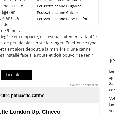
ne poussette
Poussette canne Bugaboo
e âge (en
Poussette canne Chicco
u 4 ans. La
Poussette canne Bébé Confort
te de
 de 9 mois,
s légère et compacte, elle est parfaitement adaptée
nt de peu de place pour la ranger. En effet, ce type
et tient alors debout, à la manière d'une canne,
st installé face à la route et doit pouvoir se tenir
E
Les
apr
Sar
Contenu sponsorisé
ce 
eure poussette canne
Vot
Les
tte London Up, Chicco
vra