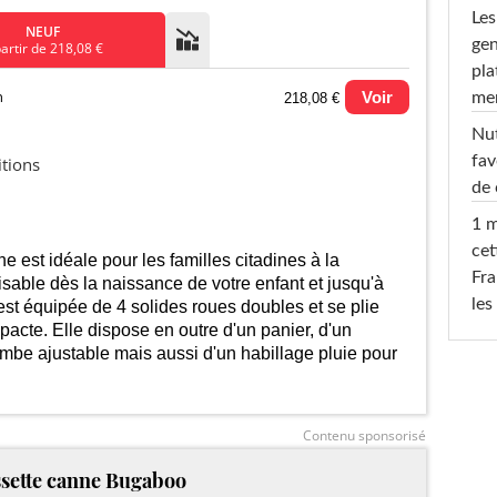
Les
NEUF
gen
partir de 218,08 €
pla
n
Voir
men
218,08 €
Nut
u prix le plus bas (neuf):
fav
itions
de 
1 m
cet
e est idéale pour les familles citadines à la
Fra
lisable dès la naissance de votre enfant et jusqu'à
les
est équipée de 4 solides roues doubles et se plie
pacte. Elle dispose en outre d'un panier, d'un
ambe ajustable mais aussi d'un habillage pluie pour
2025
2026
Contenu sponsorisé
sette canne Bugaboo