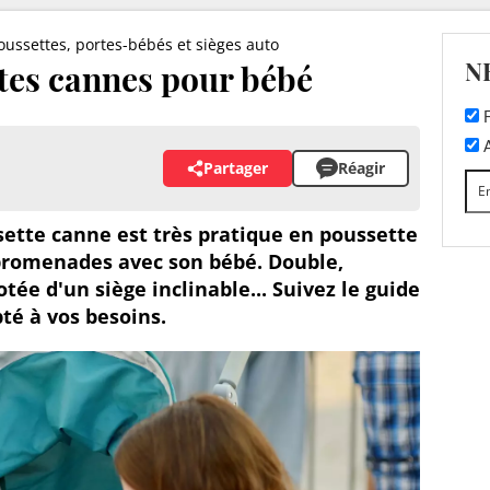
oussettes, portes-bébés et sièges auto
N
ttes cannes pour bébé
F
A
Partager
Réagir
sette canne est très pratique en poussette
 promenades avec son bébé. Double,
e d'un siège inclinable... Suivez le guide
té à vos besoins.