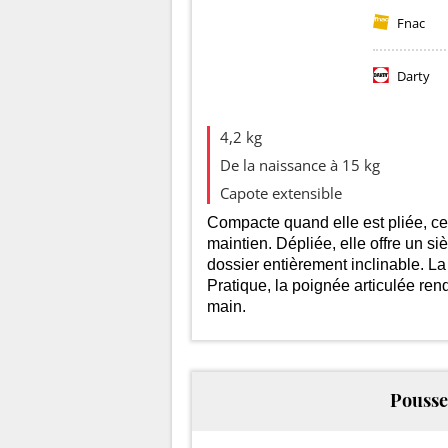
Fnac
Darty
Evolution d
4,2 kg
De la naissance à 15 kg
150
Capote extensible
Compacte quand elle est pliée, cet
maintien. Dépliée, elle offre un s
140
dossier entièrement inclinable. La 
Pratique, la poignée articulée ren
main.
130
Pousse