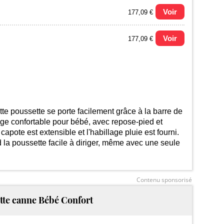
Voir
177,09 €
Voir
177,09 €
u prix le plus bas (neuf):
te poussette se porte facilement grâce à la barre de
iège confortable pour bébé, avec repose-pied et
capote est extensible et l'habillage pluie est fourni.
d la poussette facile à diriger, même avec une seule
2025
2026
Contenu sponsorisé
tte canne Bébé Confort