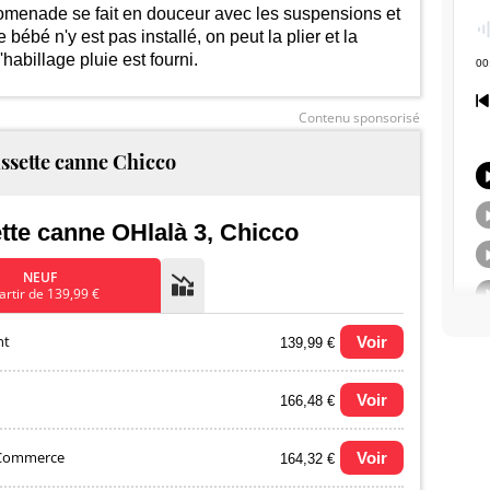
romenade se fait en douceur avec les suspensions et
bébé n'y est pas installé, on peut la plier et la
025
2026
habillage pluie est fourni.
Contenu sponsorisé
ssette canne Chicco
tte canne OHlalà 3, Chicco
NEUF
artir de 139,99 €
nt
Voir
139,99 €
Voir
166,48 €
 Commerce
Voir
164,32 €