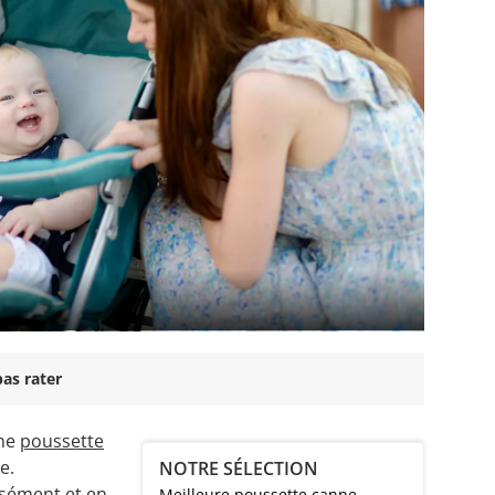
as rater
une
poussette
e.
NOTRE SÉLECTION
isément et en
Meilleure poussette canne