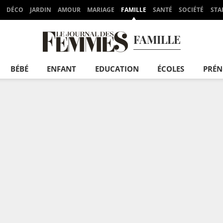
DÉCO
JARDIN
AMOUR
MARIAGE
FAMILLE
SANTÉ
SOCIÉTÉ
STA
FAMILLE
BÉBÉ
ENFANT
EDUCATION
ÉCOLES
PRÉ