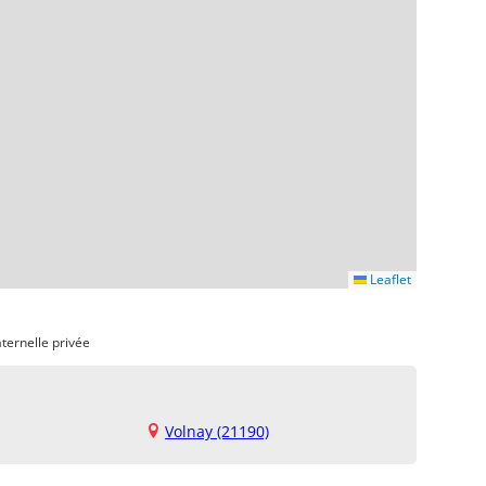
Leaflet
ternelle privée
Volnay (21190)