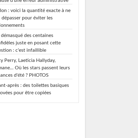
ause d'une erreur administrative
on : voici la quantité exacte à ne
 dépasser pour éviter les
llonnements
i démasqué des centaines
nfidèles juste en posant cette
stion : c'est infaillible
y Perry, Laeticia Hallyday,
mane... Où les stars passent leurs
cances d'été ? PHOTOS
nt-après : des toilettes basiques
ovées pour être copiées