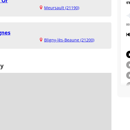
'Or
Meursault (21190)
gnes
Bligny-lès-Beaune (21200)
ay