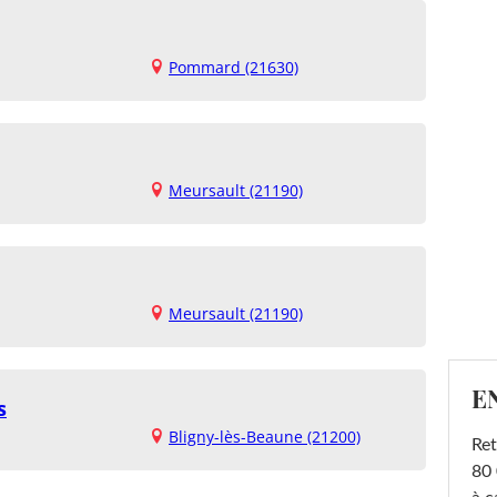
Pommard (21630)
Meursault (21190)
Meursault (21190)
E
s
Bligny-lès-Beaune (21200)
Ret
80 