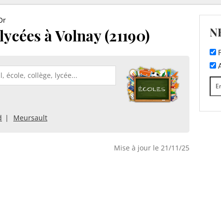
Or
N
 lycées à Volnay (21190)
F
A
d
Meursault
Mise à jour le 21/11/25