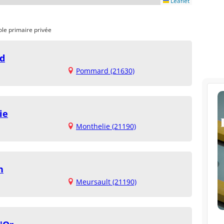
Leaflet
ole primaire privée
d
Pommard (21630)
ie
Monthelie (21190)
h
Meursault (21190)