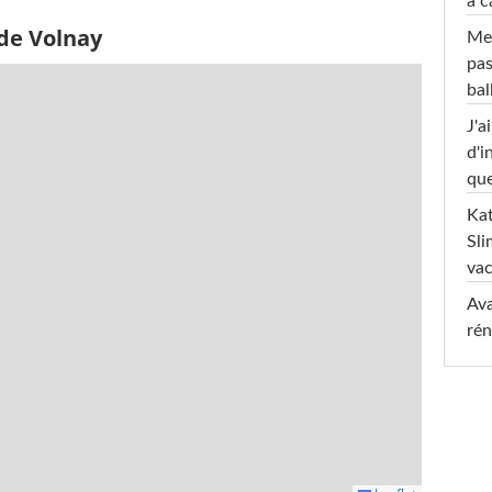
à c
 de Volnay
Mel
pas
ba
J'a
d'i
que
Kat
Sli
va
Ava
rén