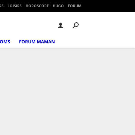
RS
LOISIRS
HOROSCOPE
HUGO
FORUM
NOMS
FORUM MAMAN