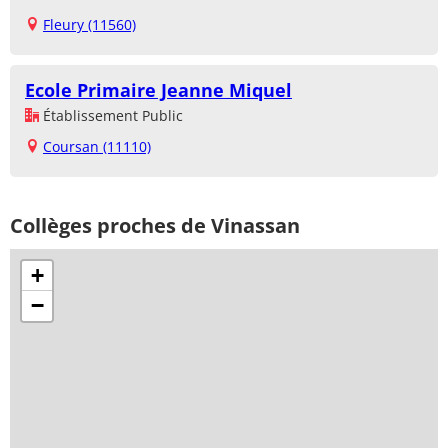
Fleury (11560)
Ecole Primaire Jeanne Miquel
Établissement Public
Coursan (11110)
Collèges proches de Vinassan
+
−