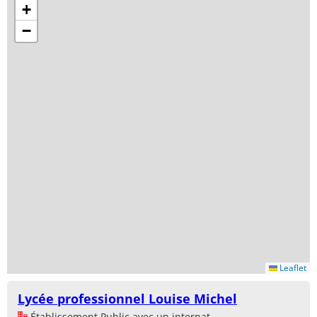
+
−
Leaflet
Lycée professionnel Louise Michel
Établissement Public avec un internat