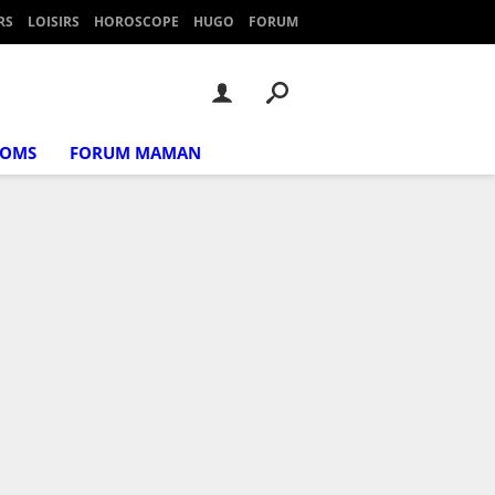
RS
LOISIRS
HOROSCOPE
HUGO
FORUM
NOMS
FORUM MAMAN