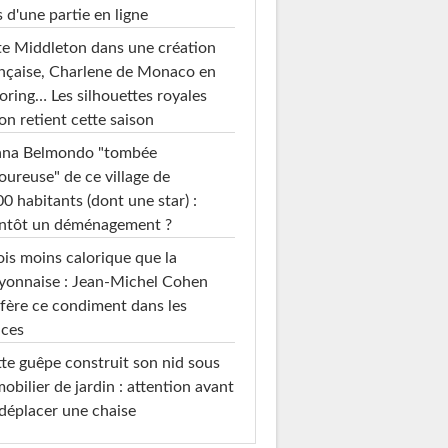
s d'une partie en ligne
e Middleton dans une création
nçaise, Charlene de Monaco en
loring… Les silhouettes royales
on retient cette saison
ana Belmondo "tombée
ureuse" de ce village de
0 habitants (dont une star) :
entôt un déménagement ?
ois moins calorique que la
yonnaise : Jean-Michel Cohen
fère ce condiment dans les
uces
te guêpe construit son nid sous
mobilier de jardin : attention avant
déplacer une chaise