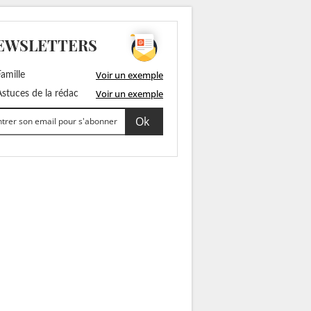
EWSLETTERS
Voir un exemple
amille
Voir un exemple
stuces de la rédac