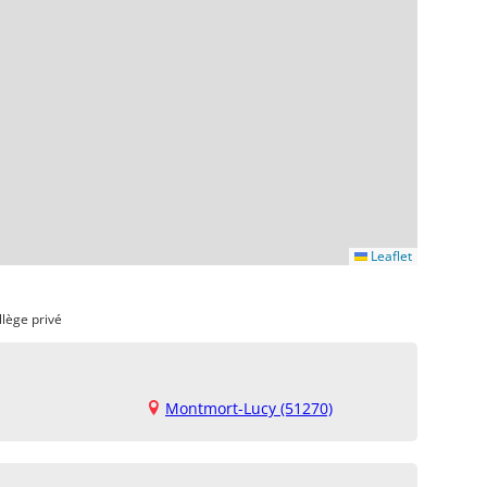
Leaflet
llège privé
Montmort-Lucy (51270)