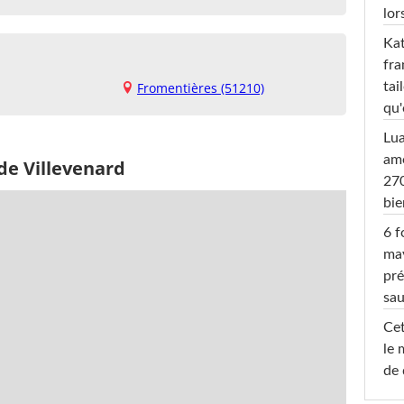
lor
Kat
fra
tai
Fromentières (51210)
qu'
Lu
amo
de Villevenard
270
bi
6 f
ma
pré
sa
Cet
le 
de 