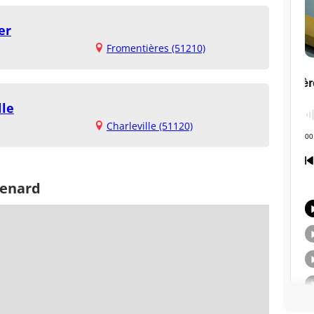
er
Fromentières (51210)
lle
Charleville (51120)
venard