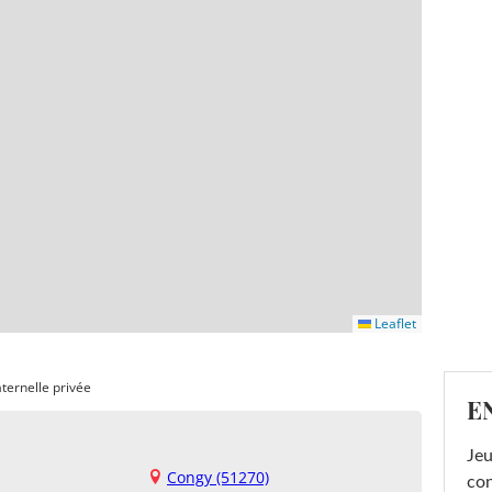
Leaflet
ternelle privée
E
Jeu
Congy (51270)
con