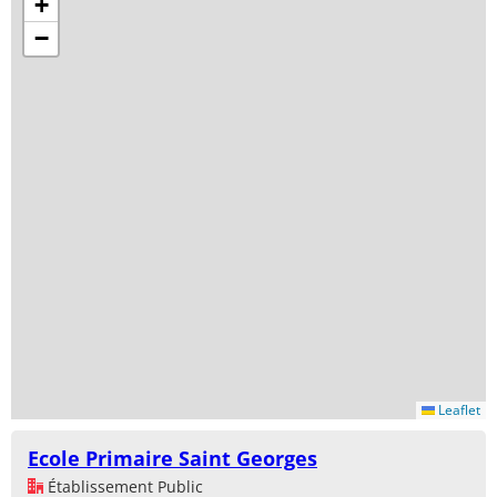
+
−
Leaflet
Ecole Primaire Saint Georges
Établissement Public