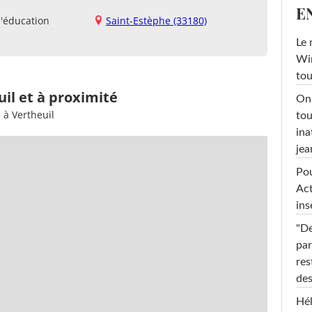
E
d'éducation
Saint-Estèphe (33180)
Le 
Win
tou
uil et à proximité
On 
 à Vertheuil
tou
ina
jea
Pou
Act
ins
"De
par
res
des
Hél