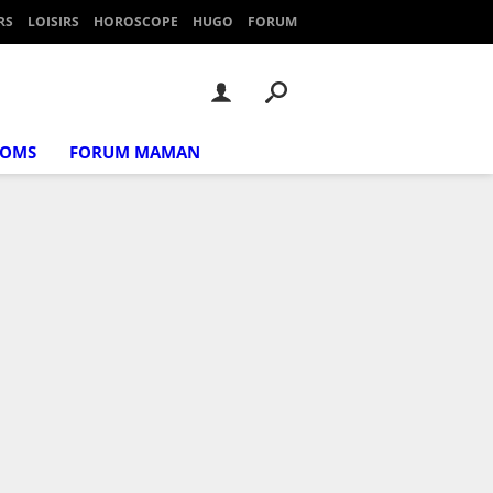
RS
LOISIRS
HOROSCOPE
HUGO
FORUM
NOMS
FORUM MAMAN