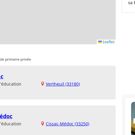
sa 
Leaflet
ole primaire privée
ac
d'éducation
Vertheuil (33180)
Médoc
d'éducation
Cissac-Médoc (33250)