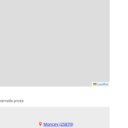
Leaflet
ternelle privée
Moncey (25870)