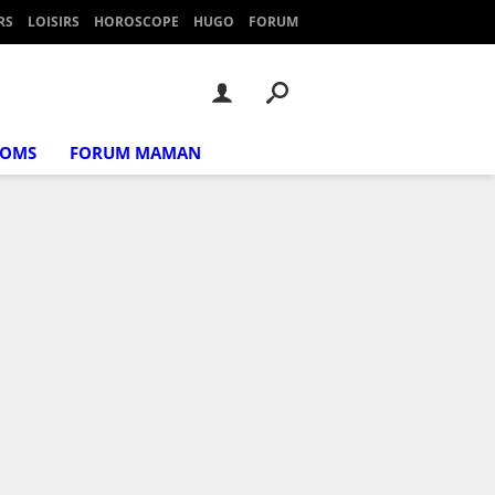
RS
LOISIRS
HOROSCOPE
HUGO
FORUM
NOMS
FORUM MAMAN