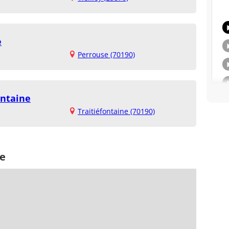
e
Perrouse (70190)
ontaine
Traitiéfontaine (70190)
se