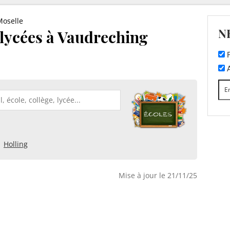
Moselle
N
t lycées à Vaudreching
F
A
Holling
Mise à jour le 21/11/25