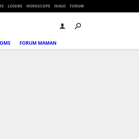
RS
LOISIRS
HOROSCOPE
HUGO
FORUM
NOMS
FORUM MAMAN