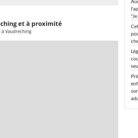
Au
l'a
"Je
ching et à proximité
Cet
e à Vaudreching
pou
che
Lég
cou
seu
Pré
enf
sor
adu