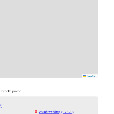
Leaflet
ternelle privée
g
Vaudreching (57320)