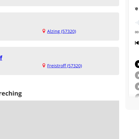
Alzing (57320)
f
Freistroff (57320)
reching