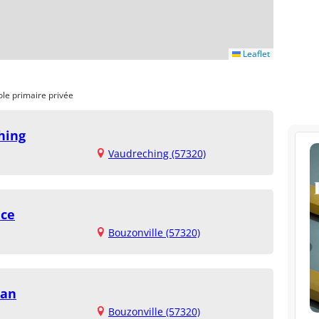
Leaflet
ole primaire privée
hing
Vaudreching (57320)
nce
Bouzonville (57320)
ean
Bouzonville (57320)