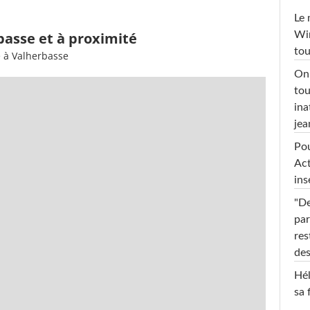
Le 
Win
basse et à proximité
tou
e à Valherbasse
On 
tou
ina
jea
Pou
Act
ins
"De
par
res
des
Hél
sa 