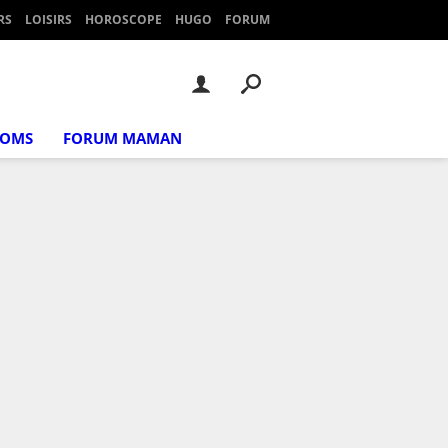
RS
LOISIRS
HOROSCOPE
HUGO
FORUM
NOMS
FORUM MAMAN