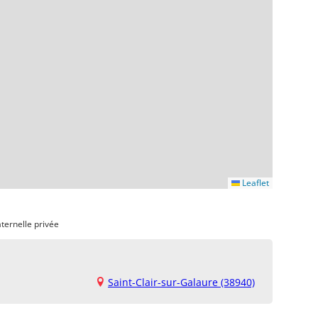
Leaflet
ternelle privée
Saint-Clair-sur-Galaure (38940)