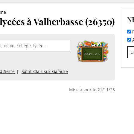
ôme
N
 lycées à Valherbasse (26350)
F
A
d-Serre
Saint-Clair-sur-Galaure
Mise à jour le 21/11/25