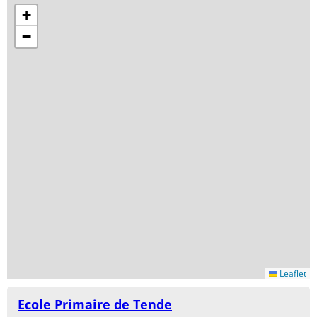
+
−
Leaflet
Ecole Primaire de Tende