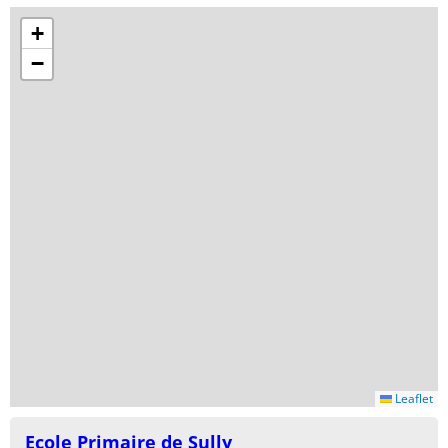
+
−
Leaflet
Ecole Primaire de Sully