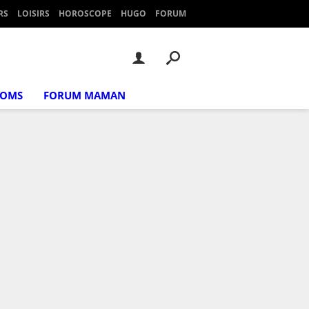
RS
LOISIRS
HOROSCOPE
HUGO
FORUM
NOMS
FORUM MAMAN