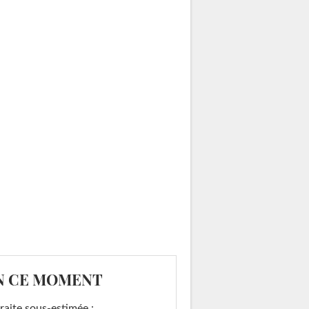
N CE MOMENT
raite sous-estimée :