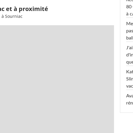
80 
ac et à proximité
à c
 à Sourniac
Mel
pas
ba
J'a
d'i
que
Kat
Sli
va
Ava
rén