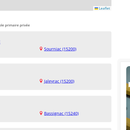
Leaflet
ole primaire privée
c
Sourniac (15200)
Jaleyrac (15200)
Bassignac (15240)