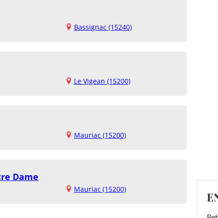
Bassignac (15240)
Le Vigean (15200)
Mauriac (15200)
otre Dame
Mauriac (15200)
E
Ret