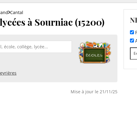
rand
Cantal
N
 lycées à Sourniac (15200)
F
A
eyrières
Mise à jour le 21/11/25