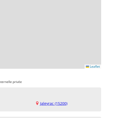
Leaflet
ternelle privée
Jaleyrac (15200)