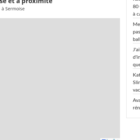
se et à proximité
80 
e à Sermoise
à c
Mel
pas
ba
J'a
d'i
que
Kat
Sli
va
Ava
rén