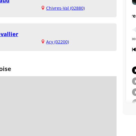
naud
Chivres-Val (02880)
vallier
Acy (02200)
oise