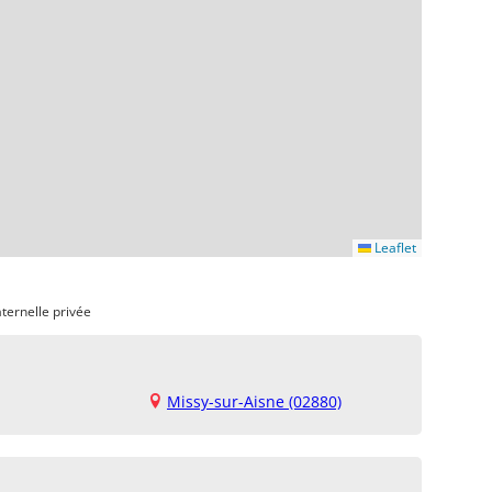
Leaflet
ternelle privée
Missy-sur-Aisne (02880)