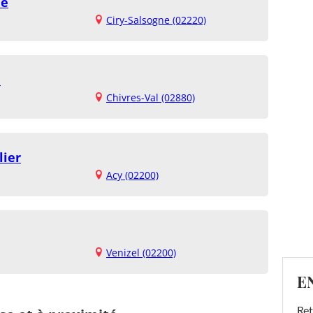
ne
Ciry-Salsogne (02220)
d
Chivres-Val (02880)
lier
Acy (02200)
Venizel (02200)
E
Ret