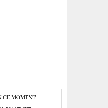
N CE MOMENT
raite sous-estimée :