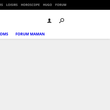
RS
LOISIRS
HOROSCOPE
HUGO
FORUM
NOMS
FORUM MAMAN