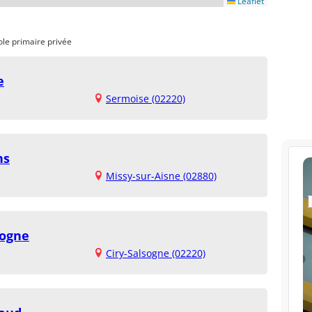
Leaflet
ole primaire privée
e
Sermoise (02220)
ns
Missy-sur-Aisne (02880)
sogne
Ciry-Salsogne (02220)