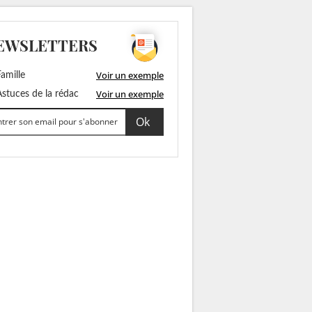
EWSLETTERS
Voir un exemple
amille
Voir un exemple
stuces de la rédac