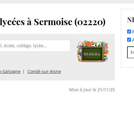
N
t lycées à Sermoise (02220)
F
A
y-Salsogne
Condé-sur-Aisne
Mise à jour le 21/11/25